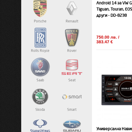
Android 14 за VW Go
Tiguan, Touran, EOS,
други - DD-8238
Porsche
Renault
750.00 лв. /
383.47 €
Rolls Royce
Rover
Saab
Seat
Skoda
Smart
Универсална Нави