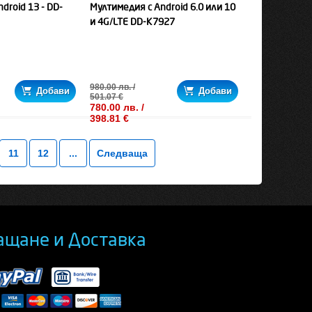
droid 13 - DD-
Мултимедия с Android 6.0 или 10
и 4G/LTE DD-K7927
980.00 лв. /
Добави
Добави
501.07 €
780.00 лв. /
398.81 €
11
12
...
Следваща
ащане и Доставка