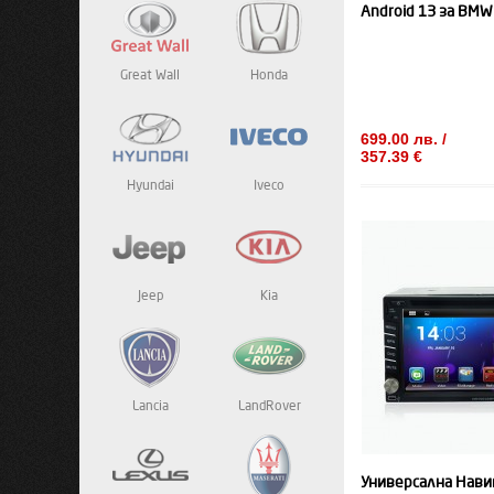
Android 13 за BMW
Great Wall
Honda
699.00 лв. /
357.39 €
Hyundai
Iveco
Jeep
Kia
Lancia
LandRover
Универсална Нави