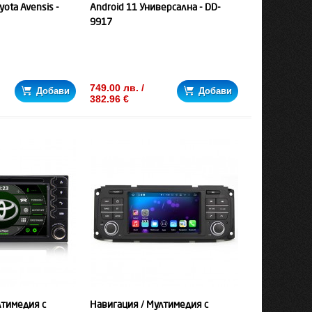
yota Avensis -
Android 11 Универсална - DD-
9917
749.00 лв. /
Добави
Добави
382.96 €
лтимедия с
Навигация / Мултимедия с