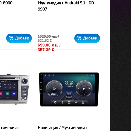
D-8900
Мултимедия с Android 5.1 - DD-
9907
1020.00 лв. /
Добави
Добави
521.52 €
699.00 лв. /
357.39 €
лтимедия с
Навигация / Мултимедия с