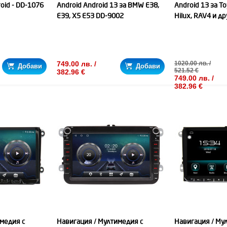
oid - DD-1076
Android Android 13 за BMW E38,
Android 13 за To
E39, X5 E53 DD-9002
Hilux, RAV4 и д
749.00 лв. /
1020.00 лв. /
Добави
Добави
521.52 €
382.96 €
749.00 лв. /
382.96 €
медия с
Навигация / Мултимедия с
Навигация / Му