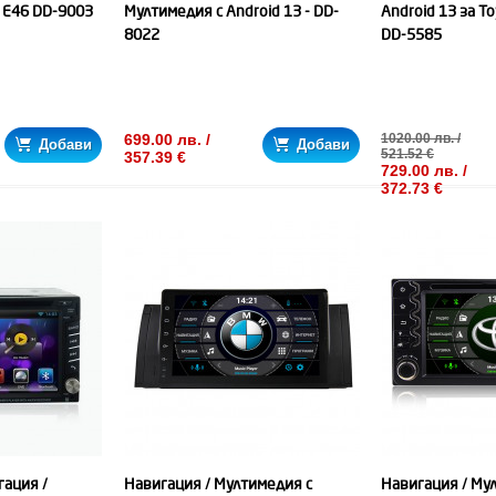
 E46 DD-9003
Мултимедия с Android 13 - DD-
Android 13 за To
8022
DD-5585
699.00 лв. /
1020.00 лв. /
Добави
Добави
521.52 €
357.39 €
729.00 лв. /
372.73 €
гация /
Навигация / Мултимедия с
Навигация / Му