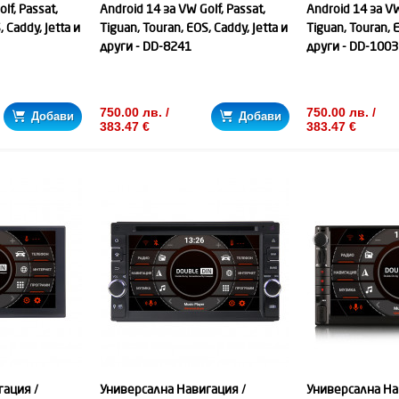
lf, Passat,
Android 14 за VW Golf, Passat,
Android 14 за VW
 Caddy, Jetta и
Tiguan, Touran, EOS, Caddy, Jetta и
Tiguan, Touran, E
други - DD-8241
други - DD-1003
750.00 лв. /
750.00 лв. /
Добави
Добави
383.47 €
383.47 €
гация /
Универсална Навигация /
Универсална На