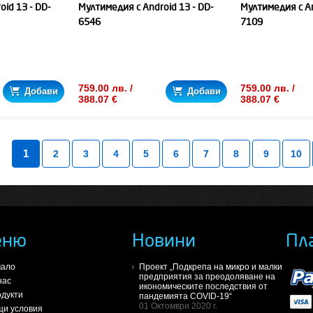
id 13 - DD-
Мултимедия с Android 13 - DD-
Мултимедия с An
6546
7109
759.00 лв. /
759.00 лв. /
Добави
Добави
388.07 €
388.07 €
1
2
3
4
5
6
7
8
9
10
еню
Новини
Пл
чало
Проект „Подкрепа на микро и малки
предприятия за преодоляване на
нас
икономическите последствия от
дукти
пандемията COVID-19“
01 Октомври 2020 г.
и условия