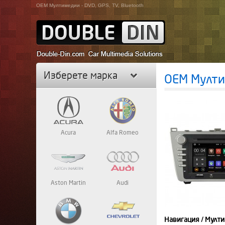
OEM Мултимедии - DVD, GPS, TV, Bluetooth
Изберете марка
OEM Мултим
Acura
Alfa Romeo
Aston Martin
Audi
Навигация / Мулти