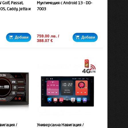
 Golf, Passat,
Мултимедия с Android 13 - DD-
OS, Caddy, Jetta и
7003
759.00 лв. /
Добави
Добави
388.07 €
вигация /
Универсална Навигация /