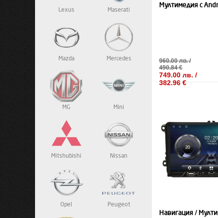
Мултимедия с Andr
Lexus
Maserati
Mazda
Mercedes
960.00 лв. /
490.84 €
749.00 лв. /
382.96 €
MG
Mini
Mitshubishi
Nissan
Opel
Peugeot
Навигация / Мулти