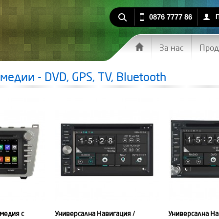
0876 7777 86
За нас
Прод
едии - DVD, GPS, TV, Bluetooth
медия с
Универсална Навигация /
Универсална На