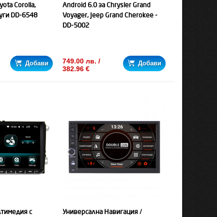
yota Corolla,
Android 6.0 за Chrysler Grand
руги DD-6548
Voyager, Jeep Grand Cherokee -
DD-5002
749.00 лв. /
Добави
Добави
382.96 €
лтимедия с
Универсална Навигация /