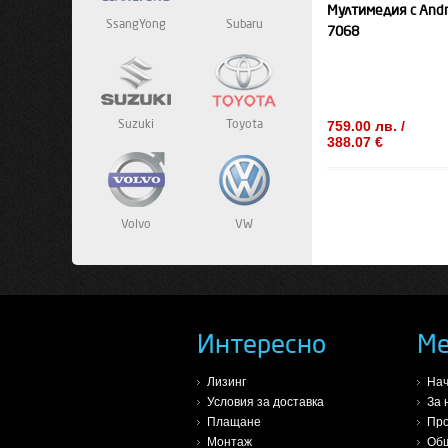
Мултимедия с Andro
SsangYong
Subaru
7068
Suzuki
Toyota
759.00 лв. /
388.07 €
Volvo
VW
Интересно
М
Лизинг
На
Условия за доставка
За 
Плащане
Про
Монтаж
Общ