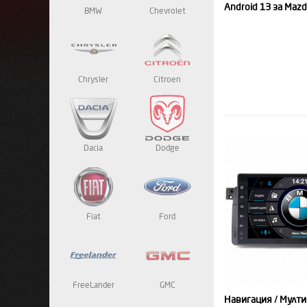
Android 13 за Mazd
BMW
Chevrolet
Chrysler
Citroen
Dacia
Dodge
Fiat
Ford
FreeLander
GMC
Навигация / Мулти