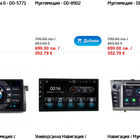
a 6 - DD-5771
Мултимедия - DD-8902
Мултимедия - D
790.00 лв. /
790.00 лв. /
Добави
403.92 €
403.92 €
690.00 лв. /
690.00 лв. /
352.79 €
352.79 €
медия с
Универсална Навигация /
Навигация / Му