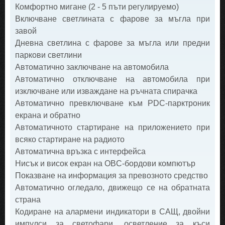
Комфортно мигане (2 - 5 пъти регулируемо)
Включване светлината с фарове за мъгла при
завой
Дневна светлина с фарове за мъгла или предни
паркови светлини
Автоматично заключване на автомобила
Автоматично отключване на автомобила при
изключване или изваждане на ръчната спирачка
Автоматично превключване към PDC-парктроник
екрана и обратно
Автоматичното стартиране на приложението при
всяко стартиране на радиото
Автоматична връзка с интерфейса
Нисък и висок екран на OBC-бордови компютър
Показване на информация за превозното средство
Автоматично огледало, движещо се на обратната
страна
Кодиране на алармени индикатори в САЩ, двойни
импулси за светофари, осветление за къси