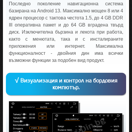
Последно поколение навигационна система
базирана на Android 13. Максимално мощен 8 или 4
ядрен процесор с тактова честота 1.5, до 4 GB DDR
III оперативна памет и до 64 GB вградена твърд
диск. Изключителна бързина и лекота при работа,
както с менютата, така и с инсталираните
приложения или интернет. Максимална
функционалност - двойния дин има всички
възможни функции за подобен вид продукт.
√ Визуализация и контрол на бордовия
компютър.