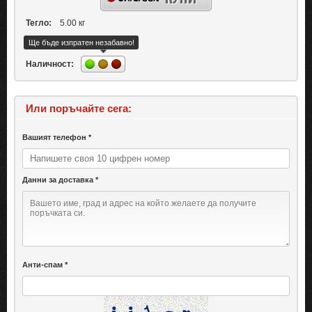
Тегло:
5.00 кг
Ще бъде изпратен незабавно!
Наличност:
Или поръчайте сега:
Вашият телефон *
Данни за доставка *
Анти-спам *