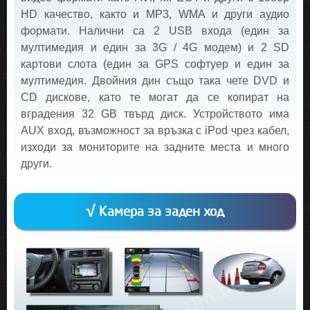
HD качество, както и MP3, WMA и други аудио
формати. Налични са 2 USB входа (един за
мултимедия и един за 3G / 4G модем) и 2 SD
картови слота (един за GPS софтуер и един за
мултимедия. Двойния дин също така чете DVD и
CD дискове, като те могат да се копират на
вградения 32 GB твърд диск. Устройството има
AUX вход, възможност за връзка с iPod чрез кабел,
изходи за мониторите на задните места и много
други.
√ Камера за заден ход