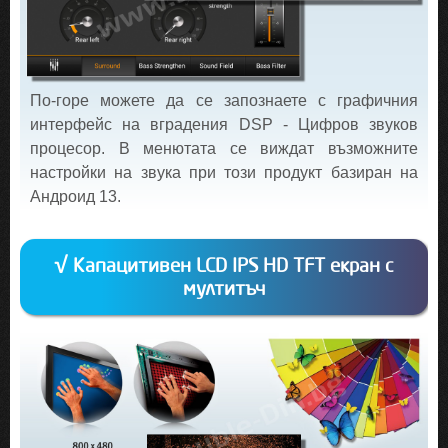
По-горе можете да се запознаете с графичния
интерфейс на вградения DSP - Цифров звуков
процесор. В менютата се виждат възможните
настройки на звука при този продукт базиран на
Андроид 13.
√ Капацитивен LCD IPS HD TFT екран с
мултитъч