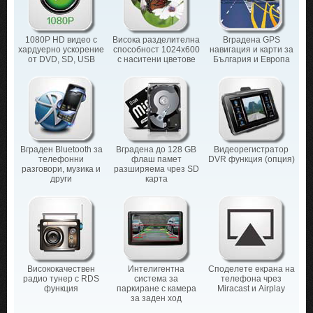
1080P HD видео с
Висока разделителна
Вградена GPS
хардуерно ускорение
способност 1024х600
навигация и карти за
от DVD, SD, USB
с наситени цветове
България и Европа
Вграден Bluetooth за
Вградена до 128 GB
Видеорегистратор
телефонни
флаш памет
DVR функция (опция)
разговори, музика и
разширяема чрез SD
други
карта
Висококачествен
Интелигентна
Споделете екрана на
радио тунер с RDS
система за
телефона чрез
функция
паркиране с камера
Miracast и Airplay
за заден ход