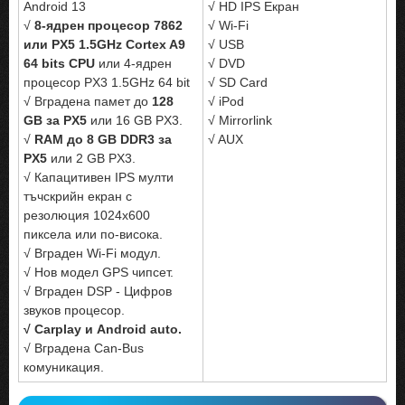
Android 13
√ HD IPS Екран
√
8-ядрен процесор 7862
√ Wi-Fi
или PX5 1.5GHz Cortex A9
√ USB
64 bits CPU
или 4-ядрен
√ DVD
процесор PX3 1.5GHz 64 bit
√ SD Card
√ Вградена памет до
128
√ iPod
GB за PX5
или 16 GB PX3.
√ Mirrorlink
√
RAM до 8 GB DDR3 за
√ AUX
PX5
или 2 GB PX3.
√ Капацитивен IPS мулти
тъчскрийн екран с
резолюция 1024x600
пиксела или по-висока.
√ Вграден Wi-Fi модул.
√ Нов модел GPS чипсет.
√ Вграден DSP - Цифров
звуков процесор.
√ Carplay и Android auto.
√ Вградена Can-Bus
комуникация.