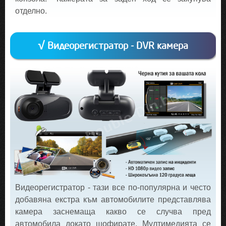
отделно.
√ Видеорегистратор - DVR камера
Видеорегистратор - тази все по-популярна и често
добавяна екстра към автомобилите представлява
камера заснемаща какво се случва пред
автомобила докато шофирате. Мултимедията се