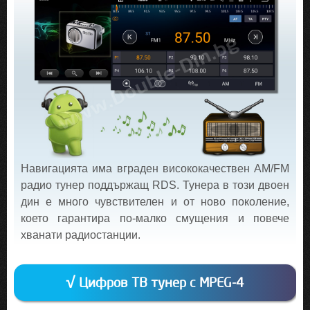
Навигацията има вграден висококачествен AM/FM
радио тунер поддържащ RDS. Тунера в този двоен
дин е много чувствителен и от ново поколение,
което гарантира по-малко смущения и повече
хванати радиостанции.
√ Цифров ТВ тунер с MPEG-4