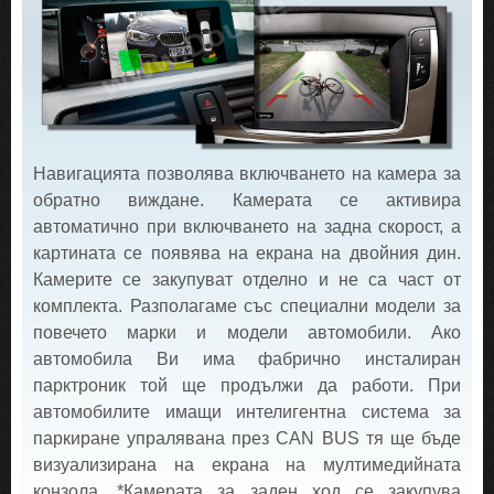
Навигацията позволява включването на камера за
обратно виждане. Камерата се активира
автоматично при включването на задна скорост, а
картината се появява на екрана на двойния дин.
Камерите се закупуват отделно и не са част от
комплекта. Разполагаме със специални модели за
повечето марки и модели автомобили. Ако
автомобила Ви има фабрично инсталиран
парктроник той ще продължи да работи. При
автомобилите имащи интелигентна система за
паркиране упралявана през CAN BUS тя ще бъде
визуализирана на екрана на мултимедийната
конзола. *Камерата за заден ход се закупува