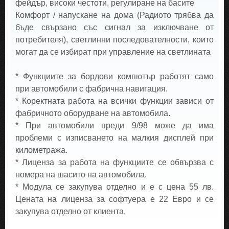
фейдър, високи честоти, регулиране на басите
Комфорт / напускане на дома (Радиото трябва да
бъде свързано със сигнал за изключване от
потребителя), светлинни последователности, които
могат да се избират при управление на светлината
* Функциите за бордови компютър работят само
при автомобили с фабрична навигация.
* Коректната работа на всички функции зависи от
фабричното оборудване на автомобила.
* При автомобили преди 9/98 може да има
проблеми с изписването на малкия дисплей при
километража.
* Лиценза за работа на функциите се обвързва с
номера на шасито на автомобила.
* Модула се закупува отделно и е с цена 55 лв.
Цената на лиценза за софтуера е 22 Евро и се
закупува отделно от клиента.