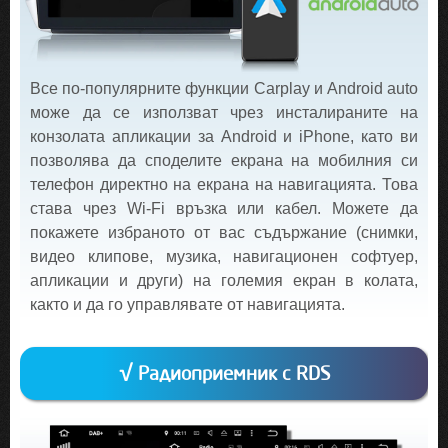
Все по-популярните функции Carplay и Android auto
може да се използват чрез инсталираните на
конзолата апликации за Android и iPhone, като ви
позволява да споделите екрана на мобилния си
телефон директно на екрана на навигацията. Това
става чрез Wi-Fi връзка или кабел. Можете да
покажете избраното от вас съдържание (снимки,
видео клипове, музика, навигационен софтуер,
апликации и други) на големия екран в колата,
както и да го управлявате от навигацията.
√ Радиоприемник с RDS