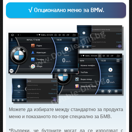
√ Опционално меню за BMW.
Можете да избирате между стандартно за продукта
меню и показаното по-горе специално за БМВ.
*Въпреки, че бутоните могат да се използват с