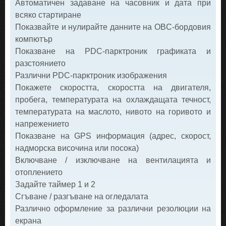
Автоматичен задаване на часовник и дата при
всяко стартиране
Показвайте и нулирайте данните на OBC-бордовия
компютър
Показване на PDC-парктроник графиката и
разстоянието
Различни PDC-парктроник изображения
Покажете скоростта, скоростта на двигателя,
пробега, температурата на охлаждащата течност,
температурата на маслото, нивото на горивото и
напрежението
Показване на GPS информация (адрес, скорост,
надморска височина или посока)
Включване / изключване на вентилацията и
отоплението
Задайте таймер 1 и 2
Сгъване / разгъване на огледалата
Различно оформление за различни резолюции на
екрана