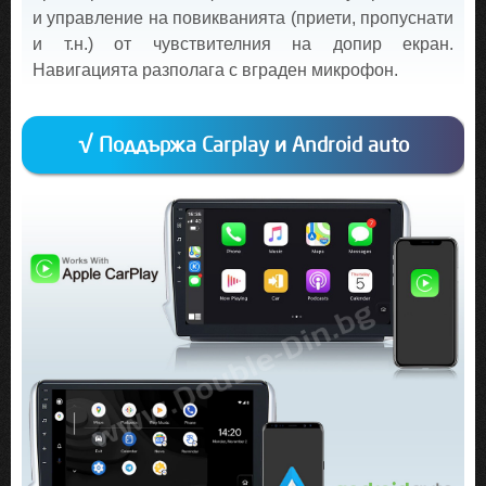
и управление на повикванията (приети, пропуснати
и т.н.) от чувствителния на допир екран.
Навигацията разполага с вграден микрофон.
√ Поддържа Carplay и Android auto