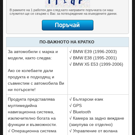
В рамките на 1 работен ден след като направите поръчката си наш
служител ще се свърже с Вас за потвърждение на въведените данни.
ПО-ВАЖНОТО НА КРАТКО
За автомобили с марка и
√ BMW E39 (1996-2003)
модели, както следва:
√ BMW E38 (1995-2001)
√ BMW X5 E53 (1999-2006)
Ако се колебаете дали
продукта е подходящ и
съвместим с автомобила Ви
ни потърсете!
Продукта представлява
√ Български език
мултимедийна
√ GPS
навигационна система,
√ Bluetooth
изключително богата на
√ Камера за задно виждане
функции и възможности.
(закупува се отделно)
√ Операционна система
√ Управление от волана