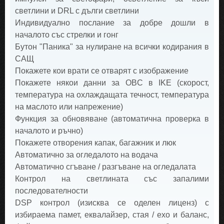
светлини и DRL с дълги светлини
Индивидуално послание за добре дошли в
началото със стрелки и гонг
Бутон "Паника" за нулиране на всички кодирания в
САЩ
Покажете кои врати се отварят с изображение
Покажете някои данни за OBC в IKE (скорост,
температура на охлаждащата течност, температура
на маслото или напрежение)
Функция за обновяване (автоматична проверка в
началото и ръчно)
Покажете отворения капак, багажник и люк
Автоматично за огледалото на водача
Автоматично сгъване / разгъване на огледалата
Контрол на светлината със запалими
последователности
DSP контрол (изисква се оделен лиценз) с
избираема памет, еквалайзер, стая / ехо и баланс,