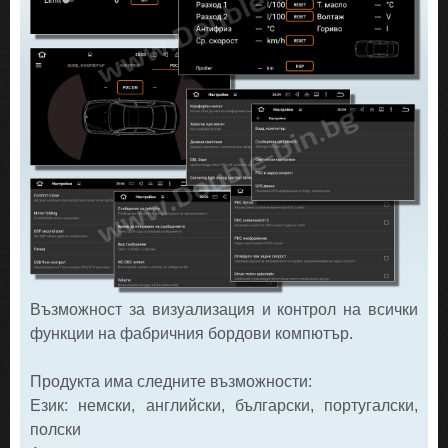
Възможност за визуализация и контрол на всички
функции на фабричния бордови компютър.
Продукта има следните възможности:
Език: немски, английски, български, португалски,
полски