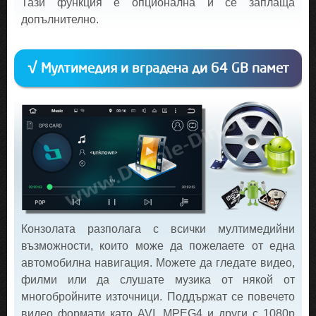
Тази функция е опционална и се заплаща
допълнително.
√ Мултимедия и вградена ди 64 GB памет
Конзолата разполага с всички мултимедийни
възможности, които може да пожелаете от една
автомобилна навигация. Можете да гледате видео,
филми или да слушате музика от някой от
многобройните източници. Поддържат се повечето
видео формати като AVI, MPEG4 и други с 1080p