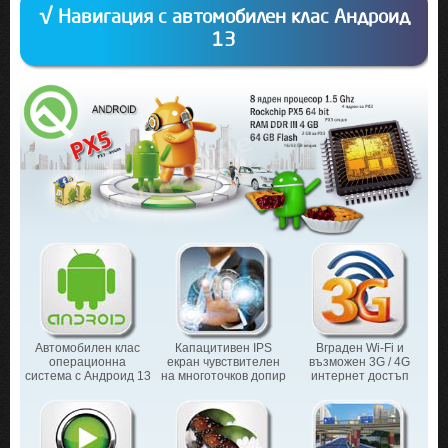
√ Навигация с автомобилен клас Андроид
13
Автомобилен клас
Капацитивен IPS
Вграден Wi-Fi и
операционна
екран чувствителен
възможен 3G / 4G
система с Андроид 13
на многоточков допир
интернет достъп