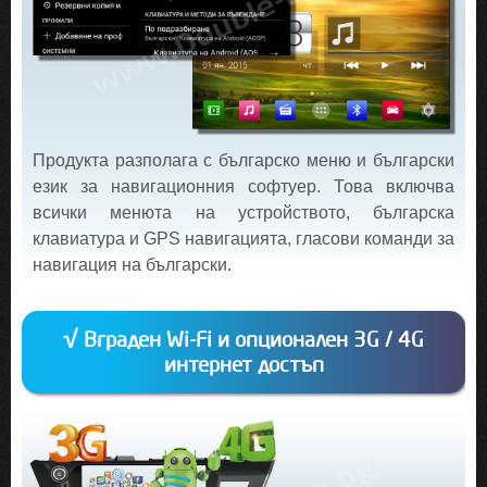
Продукта разполага с българско меню и български
език за навигационния софтуер. Това включва
всички менюта на устройството, българска
клавиатура и GPS навигацията, гласови команди за
навигация на български.
√ Вграден Wi-Fi и опционален 3G / 4G
интернет достъп