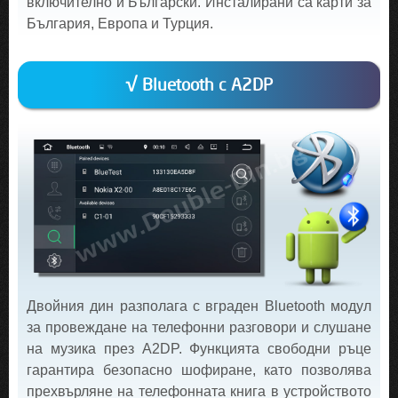
включително и Български. Инсталирани са карти за
България, Европа и Турция.
√ Bluetooth с A2DP
Двойния дин разполага с вграден Bluetooth модул
за провеждане на телефонни разговори и слушане
на музика през A2DP. Функцията свободни ръце
гарантира безопасно шофиране, като позволява
прехвърляне на телефонната книга в устройството