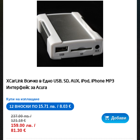
XCarLink Всичко в Едно USB, SD, AUX, iPod, iPhone MP3
Интерфейс за Acura
Купи на изплащане
15.71 лв. / 8.03 €
12 ВНОСКИ ПО
237.00 лв. /
Добави
121.18 €
159.00 лв. /
81.30 €