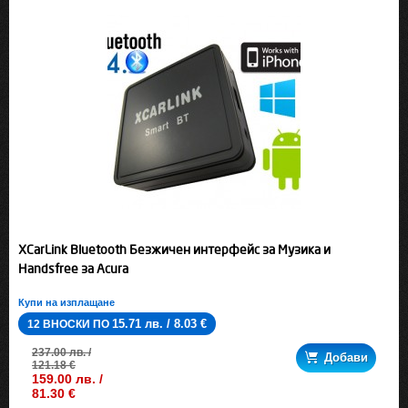
XCarLink Bluetooth Безжичен интерфейс за Музика и
Handsfree за Acura
Купи на изплащане
15.71 лв. / 8.03 €
12 ВНОСКИ ПО
237.00 лв. /
Добави
121.18 €
159.00 лв. /
81.30 €