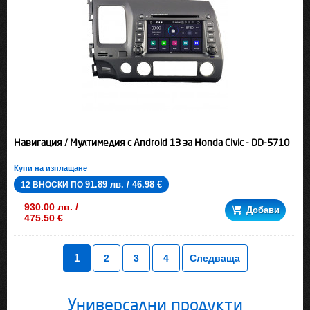
Навигация / Мултимедия с Android 13 за Honda Civic - DD-5710
Купи на изплащане
91.89 лв. / 46.98 €
12 ВНОСКИ ПО
930.00 лв. /
Добави
475.50 €
1
2
3
4
Следваща
Универсални продукти