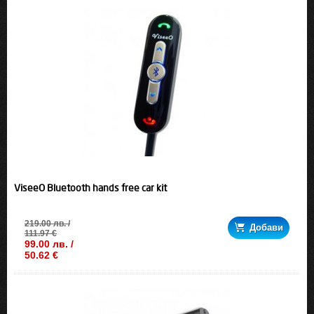
ViseeO Bluetooth hands free car kit
219.00 лв. /
Добави
111.97 €
99.00 лв. /
50.62 €