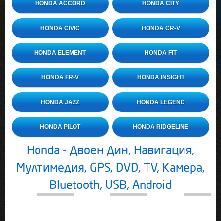
HONDA ACCORD
HONDA CITY
HONDA CIVIC
HONDA CR-V
HONDA ELEMENT
HONDA FIT
HONDA FR-V
HONDA INSIGHT
HONDA JAZZ
HONDA LEGEND
HONDA PILOT
HONDA RIDGELINE
Honda - Двоен Дин, Навигация,
Мултимедия, GPS, DVD, TV, Камера,
Bluetooth, USB, Android