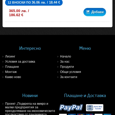
36.06 лв. / 18.44 €
12 ВНОСКИ ПО
365.00 лв. /
Добави
186.62 €
Интересно
Меню
Лизинг
Начало
Условия за доставка
За нас
Плащане
Продукти
Монтаж
Общи условия
Какво ново
За контакти
Новини
Плащане и Доставка
Проект „Подкрепа на микро и
малки предприятия за
преодоляване на икономическите
последствия от пандемията