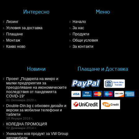
Интересно
Меню
Лизинг
Начало
Условия за доставка
За нас
Плащане
Продукти
Монтаж
Общи условия
Какво ново
За контакти
Новини
Плащане и Доставка
Проект „Подкрепа на микро и
малки предприятия за
преодоляване на икономическите
последствия от пандемията
COVID-19“
01 Октомври 2020 г.
Double-Din.bg с обновен дизайн и
версии за мобилни телефони и
таблети
19 Януари 2016 г.
КОЛЕДНА ПРОМОЦИЯ
02 Декември 2014 г.
Уникален нов продукт за VW Group
автомобили.