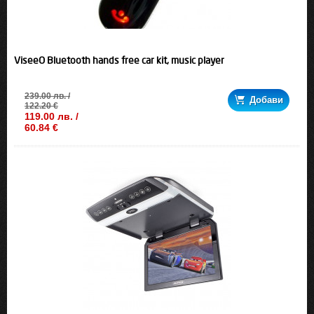
ViseeO Bluetooth hands free car kit, music player
239.00 лв. /
Добави
122.20 €
119.00 лв. /
60.84 €