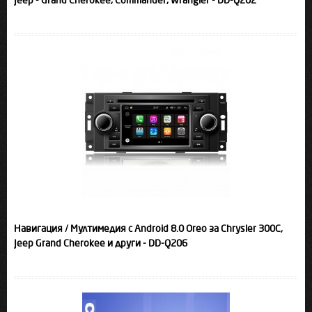
Jeep - Grand Cherokee, Commander, Wrangler - DD-Q202
Навигация / Мултимедия с Android 8.0 Oreo за Chrysler 300C,
Jeep Grand Cherokee и други - DD-Q206