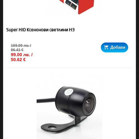
Super HID Ксенонови светлини H3
169.00 лв. /
Добави
86.41 €
99.00 лв. /
50.62 €