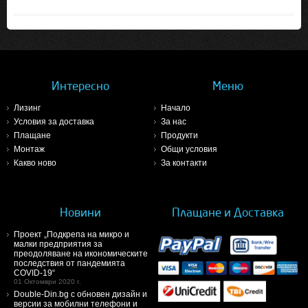
Интересно
Меню
Лизинг
Начало
Условия за доставка
За нас
Плащане
Продукти
Монтаж
Общи условия
Какво ново
За контакти
Новини
Плащане и Доставка
Проект „Подкрепа на микро и
малки предприятия за
преодоляване на икономическите
последствия от пандемията
COVID-19“
01 Октомври 2020 г.
Double-Din.bg с обновен дизайн и
версии за мобилни телефони и