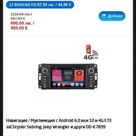
87.94 лв. / 44.96 €
12 ВНОСКИ ПО
1110.00 лв. /
Добави
567.53 €
890.00 лв. /
455.05 €
Навигация / Мултимедия с Android 6.0 или 10 и 4G/LTE
заChrysler Sebring, Jeep Wrangler и други DD-K7839