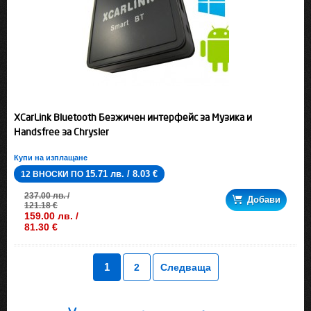
XCarLink Bluetooth Безжичен интерфейс за Музика и
Handsfree за Chrysler
Купи на изплащане
15.71 лв. / 8.03 €
12 ВНОСКИ ПО
237.00 лв. /
Добави
121.18 €
159.00 лв. /
81.30 €
1
2
Следваща