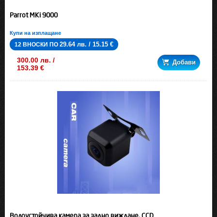
Parrot MKi 9000
Купи на изплащане
29.64 лв. / 15.15 €
12 ВНОСКИ ПО
300.00 лв. /
Добави
153.39 €
Водоустойчива камера за задно виждане, CCD