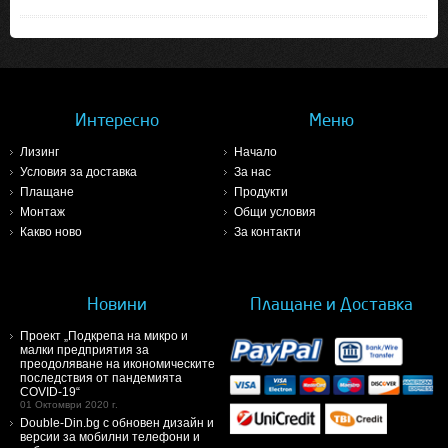
Интересно
Меню
Лизинг
Начало
Условия за доставка
За нас
Плащане
Продукти
Монтаж
Общи условия
Какво ново
За контакти
Новини
Плащане и Доставка
Проект „Подкрепа на микро и
малки предприятия за
преодоляване на икономическите
последствия от пандемията
COVID-19“
01 Октомври 2020 г.
Double-Din.bg с обновен дизайн и
версии за мобилни телефони и