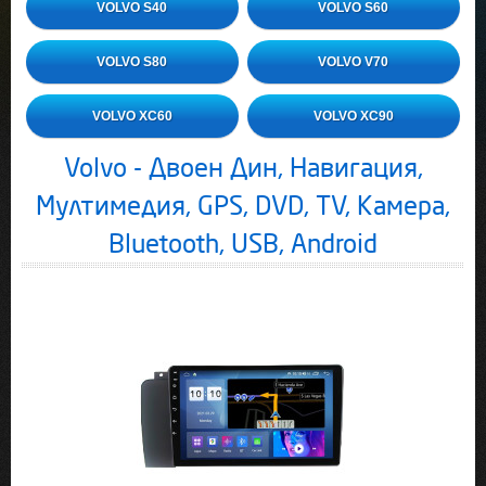
VOLVO S40
VOLVO S60
VOLVO S80
VOLVO V70
VOLVO XC60
VOLVO XC90
Volvo - Двоен Дин, Навигация,
Мултимедия, GPS, DVD, TV, Камера,
Bluetooth, USB, Android