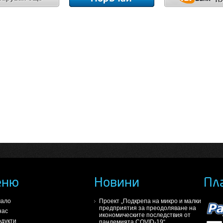
еню
Новини
Пл
чало
Проект „Подкрепа на микро и малки
предприятия за преодоляване на
нас
икономическите последствия от
дукти
пандемията COVID-19“