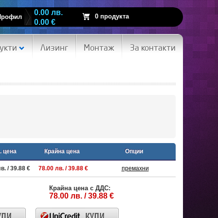
0.00 лв.
0 продукта
Профил
0.00 €
укти
Лизинг
Монтаж
За контакти
. цена
Крайна цена
Опции
в. / 39.88 €
78.00 лв. / 39.88 €
премахни
Крайна цена с ДДС:
78.00 лв. / 39.88 €