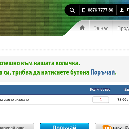
0876 7777 86
За нас
Прод
спешно към вашата количка.
 си, трябва да натиснете бутона
Поръчай
.
Количество
Ед
за задно виждане
78.00 л