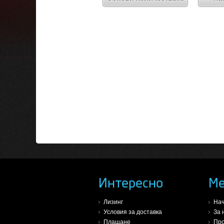
Интересно
М
Лизинг
На
Условия за доставка
За 
Плащане
Про