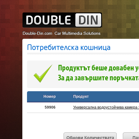
Потребителска кошница
Продуктът беше довабен у
За да завършите поръчката
Номер
Продукт
59906
Универсална водоустойчива камера 