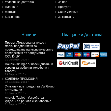
Условия за доставка
За нас
Плащане
Продукти
Монтаж
Общи условия
Какво ново
За контакти
Новини
Плащане и Доставка
Проект „Подкрепа на микро и
малки предприятия за
преодоляване на икономическите
последствия от пандемията
COVID-19“
01 Октомври 2020 г.
Double-Din.bg с обновен дизайн и
версии за мобилни телефони и
таблети
19 Януари 2016 г.
КОЛЕДНА ПРОМОЦИЯ
02 Декември 2014 г.
Уникален нов продукт за VW Group
автомобили.
01 Януари 2013 г.
Android Tableti - Устройства
чудесни за работа и забавление
01 Януари 2013 г.