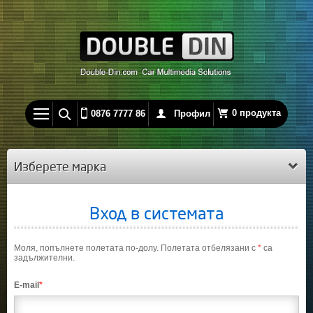
0 продукта
0876 7777 86
Профил
Изберете марка
Вход в системата
Моля, попълнете полетата по-долу. Полетата отбелязани с
*
са
задължителни.
Е-mail
*