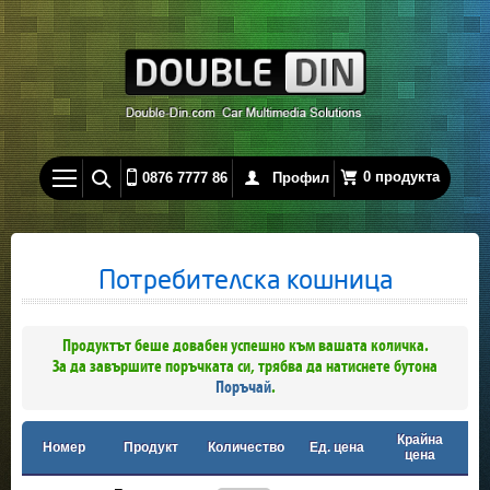
0 продукта
0876 7777 86
Профил
Потребителска кошница
Продуктът беше довабен успешно към вашата количка.
За да завършите поръчката си, трябва да натиснете бутона
Поръчай
.
Крайна
Номер
Продукт
Количество
Ед. цена
цена