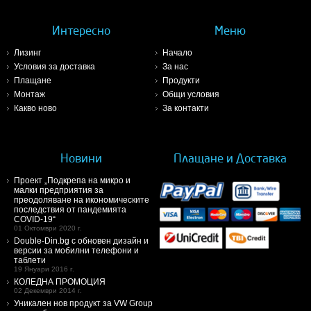
Интересно
Меню
Лизинг
Начало
Условия за доставка
За нас
Плащане
Продукти
Монтаж
Общи условия
Какво ново
За контакти
Новини
Плащане и Доставка
Проект „Подкрепа на микро и
малки предприятия за
преодоляване на икономическите
последствия от пандемията
COVID-19“
01 Октомври 2020 г.
Double-Din.bg с обновен дизайн и
версии за мобилни телефони и
таблети
19 Януари 2016 г.
КОЛЕДНА ПРОМОЦИЯ
02 Декември 2014 г.
Уникален нов продукт за VW Group