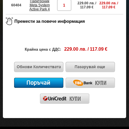
Парктроник
229.00 лв. /
229.00 лв. /
60404
Meta System
пр
117.09 €
117.09 €
Active Park 4
229.00 лв. / 117.09 €
Крайна цена с ДДС: