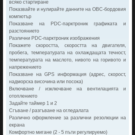
всяко стартиране
Показвайте и нулирайте данните на OBC-бордовия
компютър
Показване на PDC-парктроник графиката и
разстоянието
Различни PDC-парктроник изображения
Покажете скоростта, скоростта на двигателя,
пробега, температурата на охлаждащата течност,
температурата на маслото, нивото на горивото и
напрежението
Показване на GPS информация (адрес, скорост,
надморска височина или посока)
Включване / изключване на вентилацията и
отоплението
Задайте таймер 1 и 2
Сгъване / разгъване на огледалата
Различно оформление за различни резолюции на
екрана
Комфортно мигане (2 - 5 пъти регулируемо)