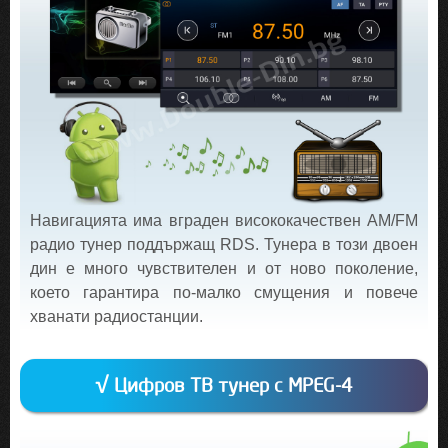
Навигацията има вграден висококачествен AM/FM
радио тунер поддържащ RDS. Тунера в този двоен
дин е много чувствителен и от ново поколение,
което гарантира по-малко смущения и повече
хванати радиостанции.
√ Цифров ТВ тунер с MPEG-4