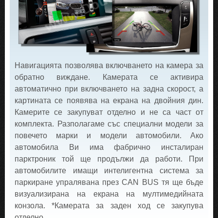
Навигацията позволява включването на камера за
обратно виждане. Камерата се активира
автоматично при включването на задна скорост, а
картината се появява на екрана на двойния дин.
Камерите се закупуват отделно и не са част от
комплекта. Разполагаме със специални модели за
повечето марки и модели автомобили. Ако
автомобила Ви има фабрично инсталиран
парктроник той ще продължи да работи. При
автомобилите имащи интелигентна система за
паркиране упралявана през CAN BUS тя ще бъде
визуализирана на екрана на мултимедийната
конзола. *Камерата за заден ход се закупува
отделно.