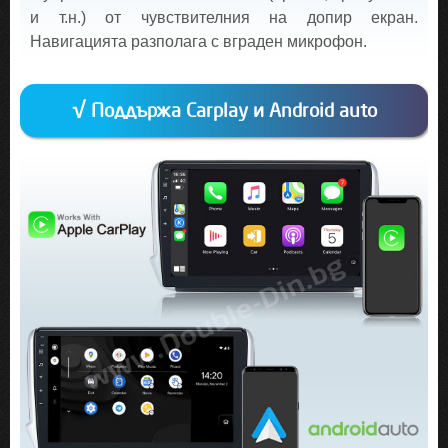
и т.н.) от чувствителния на допир екран.
Навигацията разполага с вграден микрофон.
√ Поддържа Carplay и Android auto