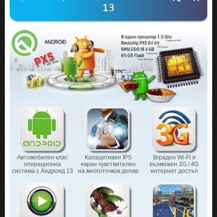
13
Автомобилен клас
Капацитивен IPS
Вграден Wi-Fi и
операционна
екран чувствителен
възможен 3G / 4G
система с Андроид 13
на многоточков допир
интернет достъп