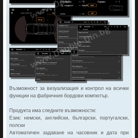
Възможност за визуализация и контрол на всички
функции на фабричния бордови компютър.
Продукта има следните възможности:
Език: немски, английски, български, португалски,
полски
Автоматичен задаване на часовник и дата при