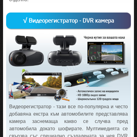
√ Видеорегистратор - DVR камера
Видеорегистратор - тази все по-популярна и често
добавяна екстра към автомобилите представлява
камера заснемаща какво се случва пред
автомобила докато шофирате. Мултимедията се
свързва със специално създадената за нея DVR