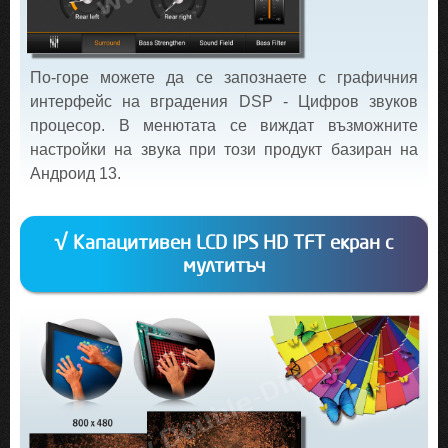
По-горе можете да се запознаете с графичния
интерфейс на вградения DSP - Цифров звуков
процесор. В менютата се виждат възможните
настройки на звука при този продукт базиран на
Андроид 13.
√ Капацитивен LCD IPS HD TFT екран с
мултитъч