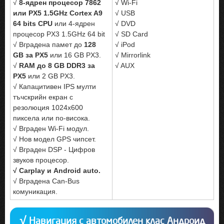
√
8-ядрен процесор 7862
√ Wi-Fi
или PX5 1.5GHz Cortex A9
√ USB
64 bits CPU
или 4-ядрен
√ DVD
процесор PX3 1.5GHz 64 bit
√ SD Card
√ Вградена памет до
128
√ iPod
GB за PX5
или 16 GB PX3.
√ Mirrorlink
√
RAM до 8 GB DDR3 за
√ AUX
PX5
или 2 GB PX3.
√ Капацитивен IPS мулти
тъчскрийн екран с
резолюция 1024x600
пиксела или по-висока.
√ Вграден Wi-Fi модул.
√ Нов модел GPS чипсет.
√ Вграден DSP - Цифров
звуков процесор.
√ Carplay и Android auto.
√ Вградена Can-Bus
комуникация.
√ Навигация с автомобилен клас Андроид