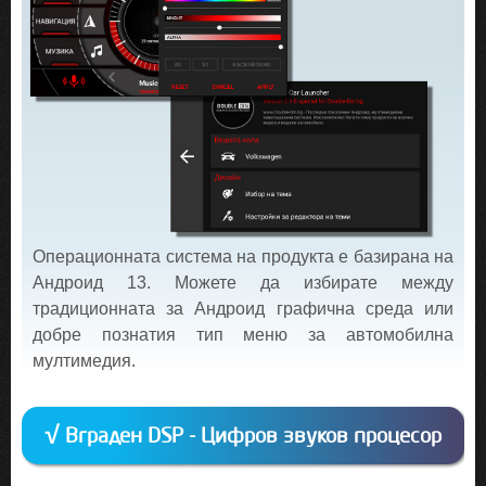
Операционната система на продукта е базирана на
Андроид 13. Можете да избирате между
традиционната за Андроид графична среда или
добре познатия тип меню за автомобилна
мултимедия.
√ Вграден DSP - Цифров звуков процесор