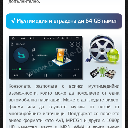
допълнително.
√ Мултимедия и вградена ди 64 GB памет
Конзолата разполага с всички мултимедийни
възможности, които може да пожелаете от една
автомобилна навигация. Можете да гледате видео,
филми или да слушате музика от някой от
многобройните източници. Поддържат се повечето
видео формати като AVI, MPEG4 и други с 1080p
HD качество, както и MP3, WMA и други аудио