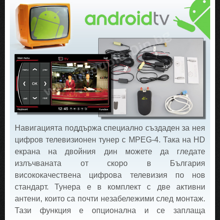
Навигацията поддържа специално създаден за нея
цифров телевизионен тунер с MPEG-4. Така на HD
екрана на двойния дин можете да гледате
излъчваната от скоро в България
висококачествена цифрова телевизия по нов
стандарт. Тунера е в комплект с две активни
антени, които са почти незабележими след монтаж.
Тази функция е опционална и се заплаща