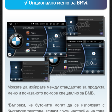
√ Опционално меню за BMW.
Можете да избирате между стандартно за продукта
меню и показаното по-горе специално за БМВ.
*Въпреки, че бутоните могат да се използват с
български текстове, всички други настройки на това