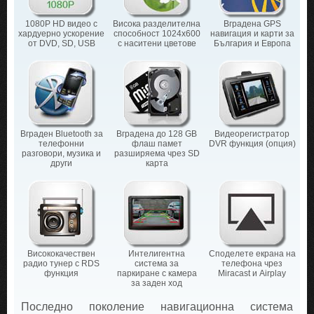
1080P HD видео с
Висока разделителна
Вградена GPS
хардуерно ускорение
способност 1024х600
навигация и карти за
от DVD, SD, USB
с наситени цветове
България и Европа
Вграден Bluetooth за
Вградена до 128 GB
Видеорегистратор
телефонни
флаш памет
DVR функция (опция)
разговори, музика и
разширяема чрез SD
други
карта
Висококачествен
Интелигентна
Споделете екрана на
радио тунер с RDS
система за
телефона чрез
функция
паркиране с камера
Miracast и Airplay
за заден ход
Последно поколение навигационна система