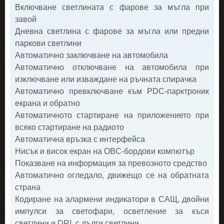
Включване светлината с фарове за мъгла при
завой
Дневна светлина с фарове за мъгла или предни
паркови светлини
Автоматично заключване на автомобила
Автоматично отключване на автомобила при
изключване или изваждане на ръчната спирачка
Автоматично превключване към PDC-парктроник
екрана и обратно
Автоматичното стартиране на приложението при
всяко стартиране на радиото
Автоматична връзка с интерфейса
Нисък и висок екран на OBC-бордови компютър
Показване на информация за превозното средство
Автоматично огледало, движещо се на обратната
страна
Кодиране на алармени индикатори в САЩ, двойни
импулси за светофари, осветление за къси
светлини и DRL с дълги светлини