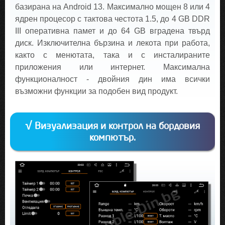
базирана на Android 13. Максимално мощен 8 или 4
ядрен процесор с тактова честота 1.5, до 4 GB DDR
III оперативна памет и до 64 GB вградена твърд
диск. Изключителна бързина и лекота при работа,
както с менютата, така и с инсталираните
приложения или интернет. Максимална
функционалност - двойния дин има всички
възможни функции за подобен вид продукт.
√ Визуализация и контрол на бордовия
компютър.