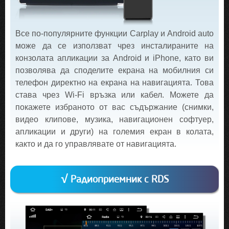
Все по-популярните функции Carplay и Android auto
може да се използват чрез инсталираните на
конзолата апликации за Android и iPhone, като ви
позволява да споделите екрана на мобилния си
телефон директно на екрана на навигацията. Това
става чрез Wi-Fi връзка или кабел. Можете да
покажете избраното от вас съдържание (снимки,
видео клипове, музика, навигационен софтуер,
апликации и други) на големия екран в колата,
както и да го управлявате от навигацията.
√ Радиоприемник с RDS