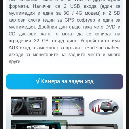
формати. Налични са 2 USB входа (един за
мултимедия и един за 3G / 4G модем) и 2 SD
картови слота (един за GPS софтуер и един за
мултимедия. Двойния дин също така чете DVD и
CD дискове, като те могат да се копират на
вградения 32 GB твърд диск. Устройството има
AUX вход, възможност за връзка с iPod чрез кабел,
изходи за мониторите на задните места и много
други.
√ Камера за заден ход