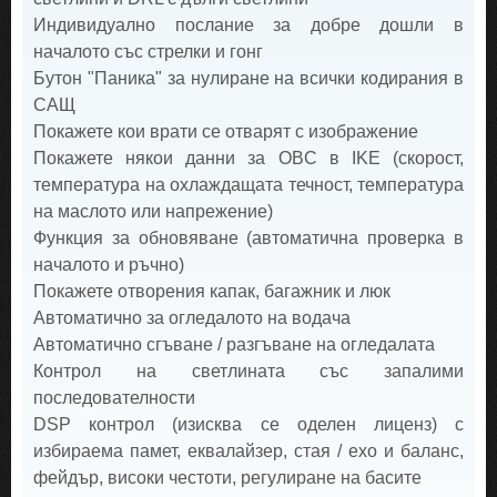
Индивидуално послание за добре дошли в
началото със стрелки и гонг
Бутон "Паника" за нулиране на всички кодирания в
САЩ
Покажете кои врати се отварят с изображение
Покажете някои данни за OBC в IKE (скорост,
температура на охлаждащата течност, температура
на маслото или напрежение)
Функция за обновяване (автоматична проверка в
началото и ръчно)
Покажете отворения капак, багажник и люк
Автоматично за огледалото на водача
Автоматично сгъване / разгъване на огледалата
Контрол на светлината със запалими
последователности
DSP контрол (изисква се оделен лиценз) с
избираема памет, еквалайзер, стая / ехо и баланс,
фейдър, високи честоти, регулиране на басите