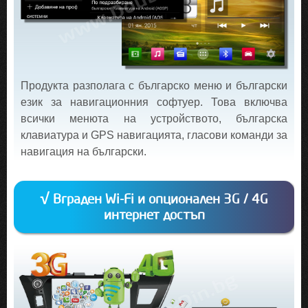
Продукта разполага с българско меню и български
език за навигационния софтуер. Това включва
всички менюта на устройството, българска
клавиатура и GPS навигацията, гласови команди за
навигация на български.
√ Вграден Wi-Fi и опционален 3G / 4G
интернет достъп