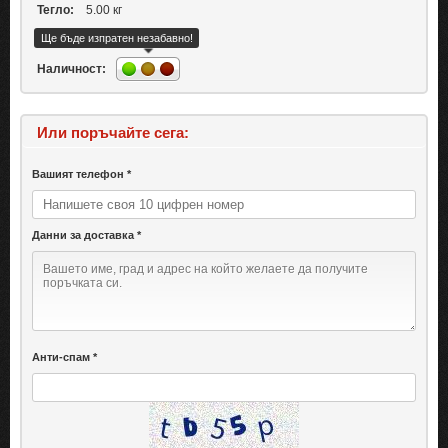
Тегло:
5.00 кг
Ще бъде изпратен незабавно!
Наличност:
Или поръчайте сега:
Вашият телефон *
Данни за доставка *
Анти-спам *