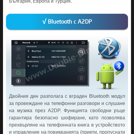
България, Европа и Турция.
√ Bluetooth с A2DP
Двойния дин разполага с вграден Bluetooth модул
за провеждане на телефонни разговори и слушане
на музика през A2DP. Функцията свободни ръце
гарантира безопасно шофиране, като позволява
прехвърляне на телефонната книга в устройството
и управление на повикванията (приети, пропуснати