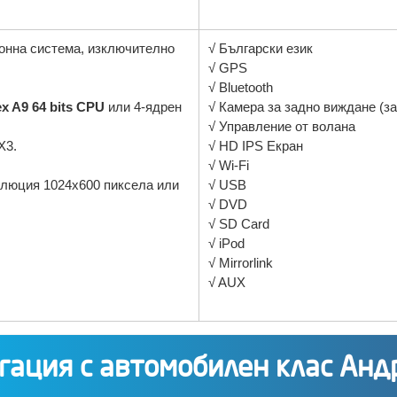
онна система, изключително
√ Български език
√ GPS
√ Bluetooth
x A9 64 bits CPU
или 4-ядрен
√ Камера за задно виждане (з
√ Управление от волана
X3.
√ HD IPS Екран
√ Wi-Fi
олюция 1024x600 пиксела или
√ USB
√ DVD
√ SD Card
√ iPod
√ Mirrorlink
√ AUX
гация с автомобилен клас Анд