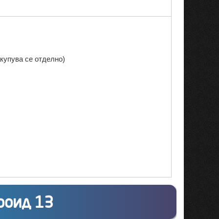
акупува се отделно)
роид 13