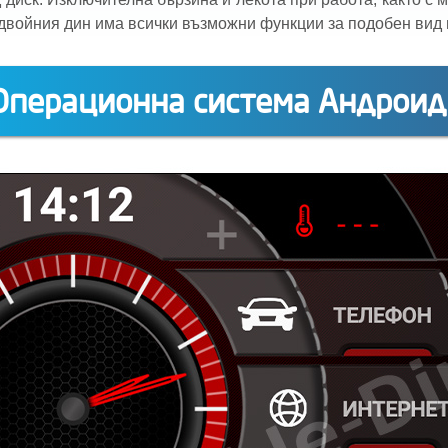
двойния дин има всички възможни функции за подобен вид 
Операционна система Андроид