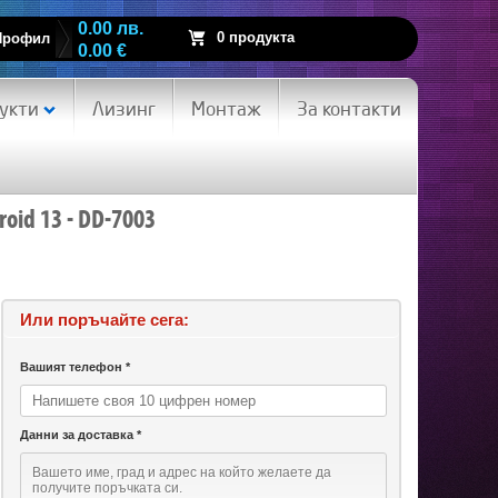
0.00 лв.
0 продукта
Профил
0.00 €
укти
Лизинг
Монтаж
За контакти
oid 13 - DD-7003
Или поръчайте сега:
Вашият телефон *
Данни за доставка *