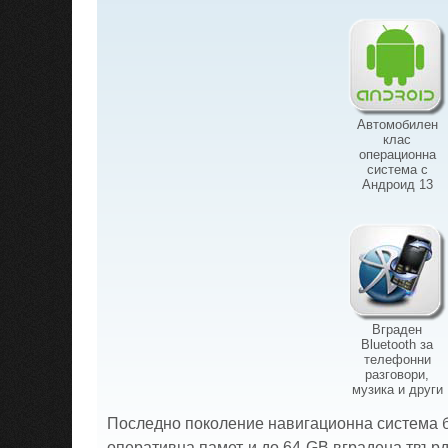
Автомобилен
клас
операционна
система с
Андроид 13
Вграден
Bluetooth за
телефонни
разговори,
музика и други
Последно поколение навигационна система ба
оперативна памет и до 64 GB вградена твърд