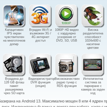
Капацитивен
Вграден Wi-Fi и
1080P HD видео
Висока
IPS екран
възможен 3G /
с хардуерно
разделителна
чувствителен
4G интернет
ускорение от
способност
на многоточков
достъп
DVD, SD, USB
1024х600 с
допир
наситени
цветове
Вградена до
Видеорегистратор
Висококачествен
Интелигентна
128 GB флаш
DVR функция
радио тунер с
система за
памет
(опция)
RDS функция
паркиране с
разширяема
камера за заден
чрез SD карта
ход
зирана на Android 13. Максимално мощен 8 или 4 ядрен проц
 диск. Изключителна бързина и лекота при работа, както с 