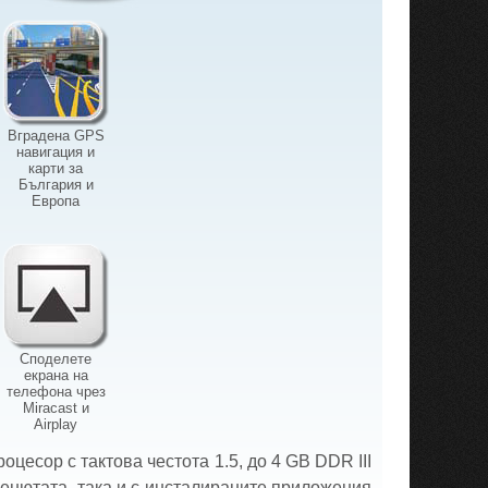
Вградена GPS
навигация и
карти за
България и
Европа
Споделете
екрана на
телефона чрез
Miracast и
Airplay
есор с тактова честота 1.5, до 4 GB DDR III
менютата, така и с инсталираните приложения