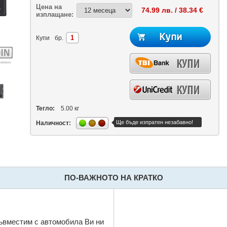
Цена на
74.99 лв. / 38.34 €
изплащане:
Купи
бр.
Тегло:
5.00 кг
Ще бъде изпратен незабавно!
Наличност:
ПО-ВАЖНОТО НА КРАТКО
съвместим с автомобила Ви ни