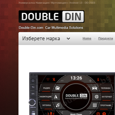
Универсална Навигация / Мултимедия с Android 13 - DD-7003
Изберете марка
Home
»
Продукти