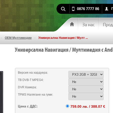
0876 7777 86
За нас
Прод
»
OEM Мултимедии
»
Универсална Навигация / Мулт ...
Универсална Навигация / Мултимедия с Andr
Версия на хардуера:
ТВ DVB-T MPEG4:
DVR Камера:
TPMS Налягане на гуми:
Цена с ДДС:
759.00 лв. / 388.07 €