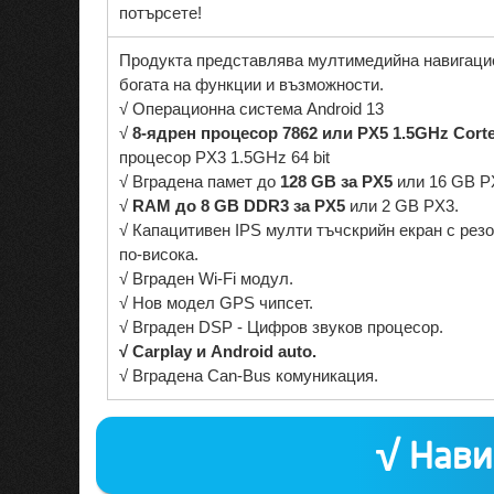
потърсете!
Продукта представлява мултимедийна навигаци
богата на функции и възможности.
√ Операционна система Android 13
√
8-ядрен процесор 7862 или PX5 1.5GHz Corte
процесор PX3 1.5GHz 64 bit
√ Вградена памет до
128 GB за PX5
или 16 GB P
√
RAM до 8 GB DDR3 за PX5
или 2 GB PX3.
√ Капацитивен IPS мулти тъчскрийн екран с рез
по-висока.
√ Вграден Wi-Fi модул.
√ Нов модел GPS чипсет.
√ Вграден DSP - Цифров звуков процесор.
√ Carplay и Android auto.
√ Вградена Can-Bus комуникация.
√ Нави