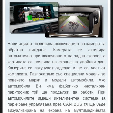
Навигацията позволява включването на камера за
обратно виждане. Камерата се активира
автоматично при включването на задна скорост, а
картината се появява на екрана на двойния дин.
Камерите се закупуват отделно и не са част от
комплекта. Разполагаме със специални модели за
повечето марки и модели автомобили. Ако
автомобила Ви има фабрично инсталиран
парктроник той ще продължи да работи. При
автомобилите имащи интелигентна система за
паркиране упралявана през CAN BUS тя ще бъде
визуализирана на екрана на мултимедийната