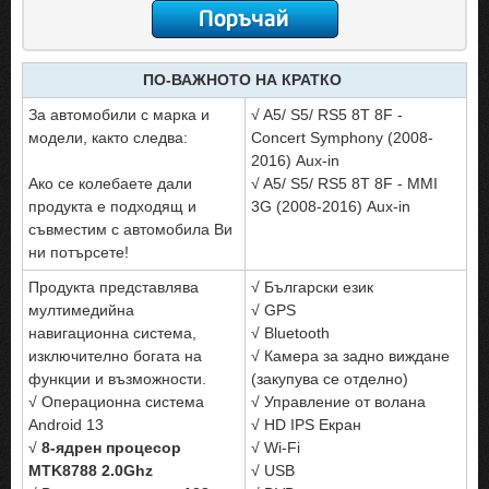
ПО-ВАЖНОТО НА КРАТКО
За автомобили с марка и
√ A5/ S5/ RS5 8T 8F -
модели, както следва:
Concert Symphony (2008-
2016) Аux-in
Ако се колебаете дали
√ A5/ S5/ RS5 8T 8F - MMI
продукта е подходящ и
3G (2008-2016) Аux-in
съвместим с автомобила Ви
ни потърсете!
Продукта представлява
√ Български език
мултимедийна
√ GPS
навигационна система,
√ Bluetooth
изключително богата на
√ Камера за задно виждане
функции и възможности.
(закупува се отделно)
√ Операционна система
√ Управление от волана
Android 13
√ HD IPS Екран
√
8-ядрен процесор
√ Wi-Fi
MTK8788 2.0Ghz
√ USB