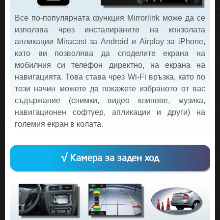
Все по-популярната функция Mirrorlink може да се
използва чрез инсталираните на конзолата
апликации Miracast за Android и Airplay за iPhone,
като ви позволява да споделите екрана на
мобилния си телефон директно, на екрана на
навигацията. Това става чрез Wi-Fi връзка, като по
този начин можете да покажете избраното от вас
съдържание (снимки, видео клипове, музика,
навигационен софтуер, апликации и други) на
големия екран в колата.
√ Камера за заден ход