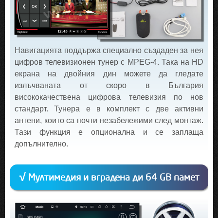
Навигацията поддържа специално създаден за нея
цифров телевизионен тунер с MPEG-4. Така на HD
екрана на двойния дин можете да гледате
излъчваната от скоро в България
висококачествена цифрова телевизия по нов
стандарт. Тунера е в комплект с две активни
антени, които са почти незабележими след монтаж.
Тази функция е опционална и се заплаща
допълнително.
√ Мултимедия и вградена ди 64 GB памет