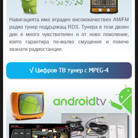
Навигацията има вграден висококачествен AM/FM
радио тунер поддържащ RDS. Тунера в този двоен
дин е много чувствителен и от ново поколение,
което гарантира по-малко смущения и повече
хванати радиостанции.
√ Цифров ТВ тунер с MPEG-4