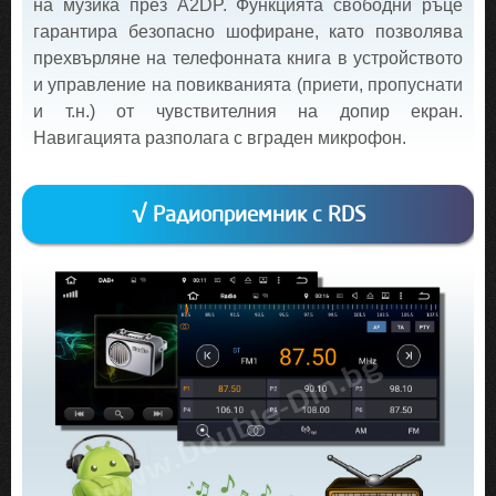
на музика през A2DP. Функцията свободни ръце
гарантира безопасно шофиране, като позволява
прехвърляне на телефонната книга в устройството
и управление на повикванията (приети, пропуснати
и т.н.) от чувствителния на допир екран.
Навигацията разполага с вграден микрофон.
√ Радиоприемник с RDS