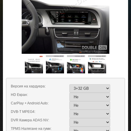
Версия на хардуера:
HD Екран:
CarPlay + Android Auto:
DVB-T MPEG4:
DVR Камера ADAS NV:
TPMS Налягане на гуми: