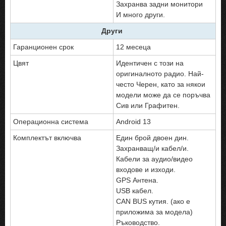
Захранва задни монитори
И много други.
Други
Гаранционен срок
12 месеца
Цвят
Идентичен с този на
оригиналното радио. Най-
често Черен, като за някои
модели може да се поръчва
Сив или Графитен.
Операционна система
Android 13
Комплектът включва
Един брой двоен дин.
Захранващ/и кабел/и.
Кабели за аудио/видео
входове и изходи.
GPS Антена.
USB кабел.
CAN BUS кутия. (ако е
приложима за модела)
Ръководство.