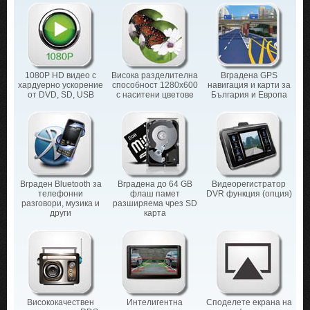
1080P HD видео с
Висока разделителна
Вградена GPS
хардуерно ускорение
способност 1280х600
навигация и карти за
от DVD, SD, USB
с наситени цветове
България и Европа
Вграден Bluetooth за
Вградена до 64 GB
Видеорегистратор
телефонни
флаш памет
DVR функция (опция)
разговори, музика и
разширяема чрез SD
други
карта
Висококачествен
Интелигентна
Споделете екрана на