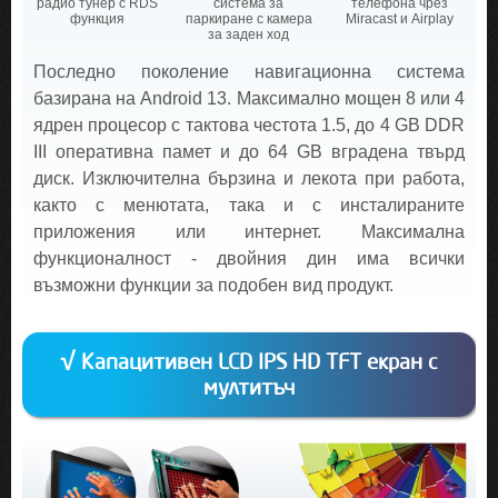
радио тунер с RDS
система за
телефона чрез
функция
паркиране с камера
Miracast и Airplay
за заден ход
Последно поколение навигационна система
базирана на Android 13. Максимално мощен 8 или 4
ядрен процесор с тактова честота 1.5, до 4 GB DDR
III оперативна памет и до 64 GB вградена твърд
диск. Изключителна бързина и лекота при работа,
както с менютата, така и с инсталираните
приложения или интернет. Максимална
функционалност - двойния дин има всички
възможни функции за подобен вид продукт.
√ Капацитивен LCD IPS HD TFT екран с
мултитъч