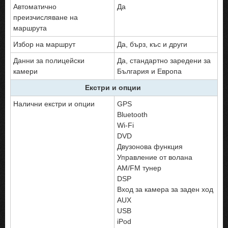
Автоматично
Да
преизчисляване на
маршрута
Избор на маршрут
Да, бърз, къс и други
Данни за полицейски
Да, стандартно заредени за
камери
България и Европа
Екстри и опции
Налични екстри и oпции
GPS
Bluetooth
Wi-Fi
DVD
Двузонова функция
Управление от волана
AM/FM тунер
DSP
Вход за камера за заден ход
AUX
USB
iPod