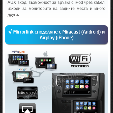
AUX вход, възможност за връзка с iPod чрез кабел,
изходи за мониторите на задните места и много
други.
√ Mirrorlink споделяне с Miracast (Android) и
Airplay (iPhone)