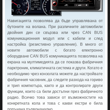
Навигацията позволява да бъде управлявана от
бутоните на волана. При различните автомобили
двойния дин се свързва или чрез CAN BUS
комуникационния модул или с кабели и след
настройка (резистивно управление). В много от
новите автомобили с богато електронно
оборудване CAN BUS комуникацията позволява на
екрана на мултимедията да се показва фабричния
парктроник, климатичната система и други. Когато е
необходимо чрез конзолата можете да настройвате
фабричния часовник, да следите разхода на гориво
и трип компютъра, както и да контролирате други
функции, които са били достъпни през фабричното
радио. Всичко това зависи от възможностите на
конкретната кола и това с какви екстри е била
поръчана първоначално.