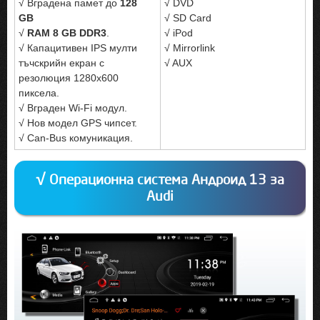
√ Вградена памет до
128
√ DVD
GB
√ SD Card
√
RAM 8 GB DDR3
.
√ iPod
√ Капацитивен IPS мулти
√ Mirrorlink
тъчскрийн екран с
√ AUX
резолюция 1280x600
пиксела.
√ Вграден Wi-Fi модул.
√ Нов модел GPS чипсет.
√ Can-Bus комуникация.
√ Операционна система Андроид 13 за
Audi