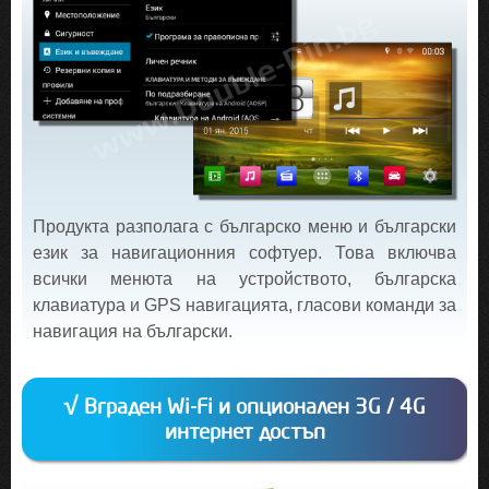
Продукта разполага с българско меню и български
език за навигационния софтуер. Това включва
всички менюта на устройството, българска
клавиатура и GPS навигацията, гласови команди за
навигация на български.
√ Вграден Wi-Fi и опционален 3G / 4G
интернет достъп