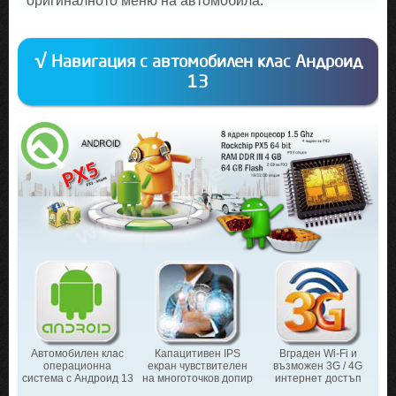
оригиналното меню на автомобила.
√ Навигация с автомобилен клас Андроид
13
Автомобилен клас
Капацитивен IPS
Вграден Wi-Fi и
операционна
екран чувствителен
възможен 3G / 4G
система с Андроид 13
на многоточков допир
интернет достъп