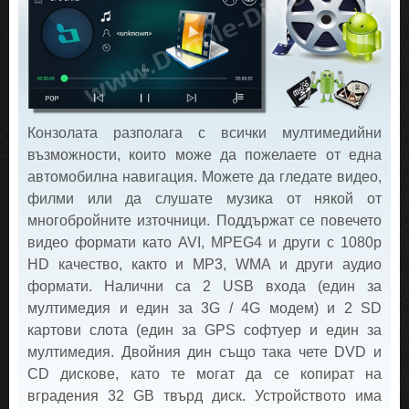
Конзолата разполага с всички мултимедийни
възможности, които може да пожелаете от една
автомобилна навигация. Можете да гледате видео,
филми или да слушате музика от някой от
многобройните източници. Поддържат се повечето
видео формати като AVI, MPEG4 и други с 1080p
HD качество, както и MP3, WMA и други аудио
формати. Налични са 2 USB входа (един за
мултимедия и един за 3G / 4G модем) и 2 SD
картови слота (един за GPS софтуер и един за
мултимедия. Двойния дин също така чете DVD и
CD дискове, като те могат да се копират на
вградения 32 GB твърд диск. Устройството има