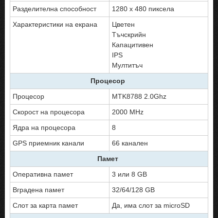
Разделителна способност
1280 x 480 пиксела
Характеристики на екрана
Цветен
Тъчскрийн
Капацитивен
IPS
Мултитъч
Процесор
Процесор
MTK8788 2.0Ghz
Скорост на процесора
2000 MHz
Ядра на процесора
8
GPS приемник канали
66 канален
Памет
Оперативна памет
3 или 8 GB
Вградена памет
32/64/128 GB
Слот за карта памет
Да, има слот за microSD