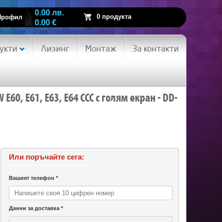
0.00 лв.
0 продукта
Профил
0.00 €
укти
Лизинг
Монтаж
За контакти
60, E61, E63, E64 CCC с голям екран - DD-
Или поръчайте сега:
Вашият телефон *
Данни за доставка *