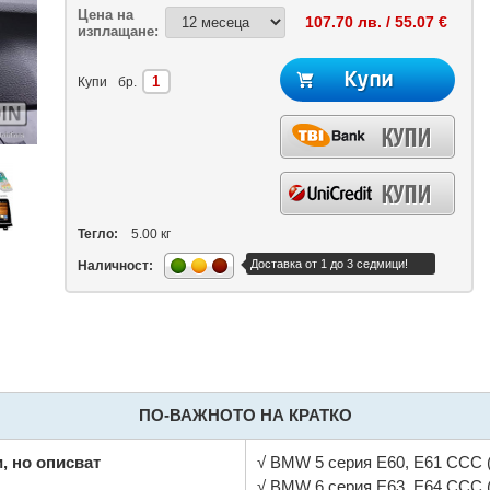
Цена на
107.70 лв. / 55.07 €
изплащане:
Купи
бр.
Тегло:
5.00 кг
Доставка от 1 до 3 седмици!
Наличност:
ПО-ВАЖНОТО НА КРАТКО
, но описват
√ BMW 5 серия E60, E61 CCC (
√ BMW 6 серия E63, E64 CCC (