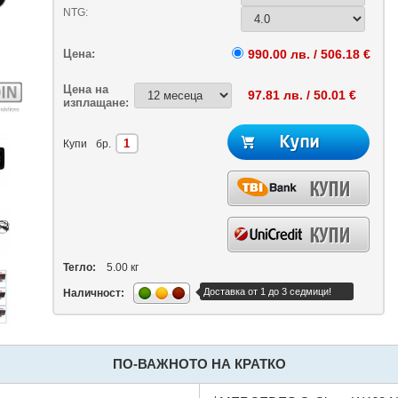
NTG:
Цена:
990.00 лв. / 506.18 €
Цена на
97.81 лв. / 50.01 €
изплащане:
Купи
бр.
Тегло:
5.00 кг
Доставка от 1 до 3 седмици!
Наличност:
ПО-ВАЖНОТО НА КРАТКО