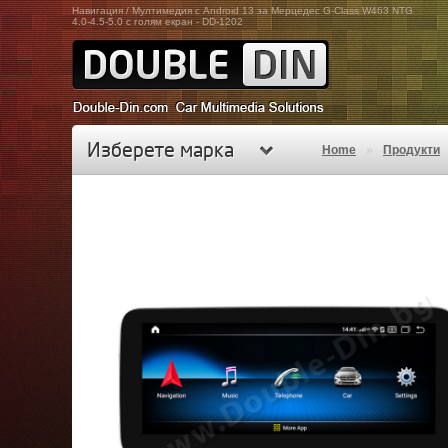
Навигация / Мултимедия с Android 13 за Мерцедес G-Class W463 NTG
4.0-4.5-5.0 с голям екран - DD-1202
Изберете марка
Home
»
Продукти