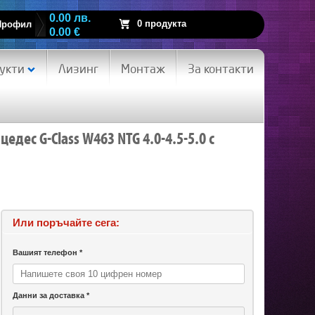
0.00 лв.
0 продукта
Профил
0.00 €
укти
Лизинг
Монтаж
За контакти
едес G-Class W463 NTG 4.0-4.5-5.0 с
Или поръчайте сега:
Вашият телефон *
Данни за доставка *