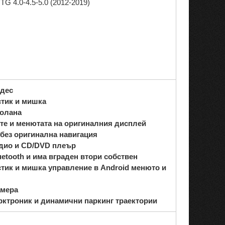
 4.0-4.5-5.0 (2012-2019)
едес
тик и мишка
волана
те и менютата на оригиналния дисплей
 без оригинална навигация
адио и CD/DVD плеър
etooth и има вграден втори собствен
тик и мишка
управление в Android менюто и
амера
рктроник и динамични паркинг траектории