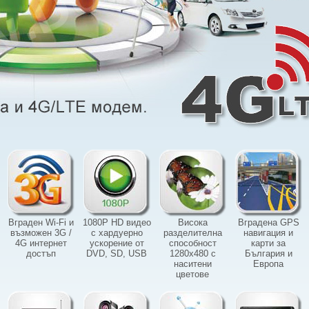
Вграден Wi-Fi и
1080P HD видео
Висока
Вградена GPS
възможен 3G /
с хардуерно
разделителна
навигация и
4G интернет
ускорение от
способност
карти за
достъп
DVD, SD, USB
1280х480 с
България и
наситени
Европа
цветове