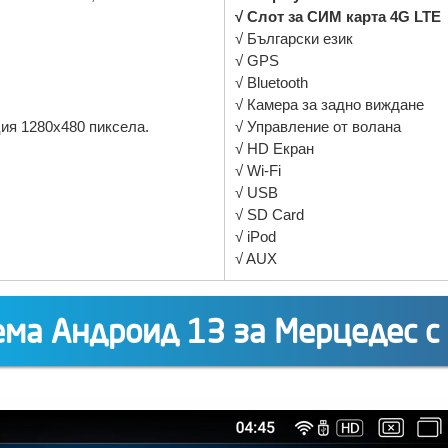
√ Слот за СИМ карта 4G LTE
√ Български език
√ GPS
√ Bluetooth
√ Камера за задно виждане
ия 1280x480 пиксела.
√ Управление от волана
√ HD Екран
√ Wi-Fi
√ USB
√ SD Card
√ iPod
√ AUX
ма Андроид 13 за Мерцедес с