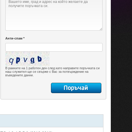
Анти-спам *
В рамките на 1 работен ден след като направите поръчката си
наш служител ще се свърже с Вас за потвърждение на
въведените данни.