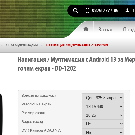
0876 7777 86
За нас
Прод
»
OEM Мултимедии
»
Навигация / Мултимедия с Android ...
Навигация / Мултимедия с Android 13 за Мерц
голям екран - DD-1202
Версия на хардуера:
Резолюция екран:
Размер екран:
Видео изход:
DVR Камера ADAS NV: