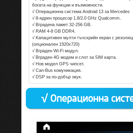
богата на функции и възможности.
√ Операционна система Android 13 за Mercedes
√ 8-ядрен процесор 1.8/2.0 GHz Qualcomm.
√ Вградена памет 32-256 GB.
√ RAM 4-8 GB DDR4.
√ Капацитивен мулти тъчскрийн екран с резолюц
(опционален 1920х720)
√ Вграден Wi-Fi модул.
√ Вграден 4G модем и слот за SIM карта.
√ Нов модел GPS чипсет.
√ Can-Bus комуникация.
√ DSP за по-добър звук.
√ Операционна систе