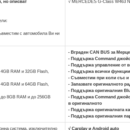
, но описват
√ MERCEDES G-Class W463 NTG
ели:
съвместим с автомобила Ви ни
- Вграден CAN BUS за Мерц
- Поддържа Command джойс
- Поддържа управление от 
, 4GB RAM и 32GB Flash,
- Поддържа всички функции
- Съвместим при коли със и
, 4GB RAM и 64GB Flash,
- Запазвате оригиналното р
- Поддържа оригиналния Blu
z, до 8GB RAM и до 256GB
- Поддържа
Command джойс
в оригиналното
- Поддържа оригиналната к
- Поддържа оригиналния па
онна система, изключително
√ Carplay и Android auto