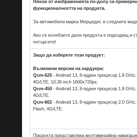
Някои от изображенията по-долу са примерни
функционалността на продукта.
За автомобили марка Мерцедес и следните мод
Ако се колебаете дали продукта е подходящ и 
потърсете!
Защо да изберете този продукт:
Възможни версии на хардуера:
Qcm-625
- Android 13, 8-ядрен процесор 1.8 GHz
4G/LTE, 10.36 inch 1600x720px.
Qcm-450
- Android 13, 8-ядрен процесор 1.8 GHz
4G/LTE.
Qcm-662
- Android 13, 8-ядрен процесор 2.0 GH
Flash, 4G/LTE.
Продукта представлява мултимедийна навигаци