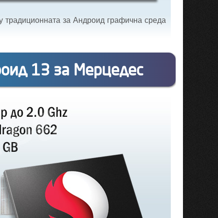
ду традиционната за Андроид графична среда
роид 13 за Мерцедес