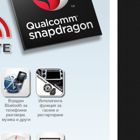
Вграден
Интелигента
Bluetooth за
функция за
телефонни
гасене и
разговори,
рестартиране
музика и други