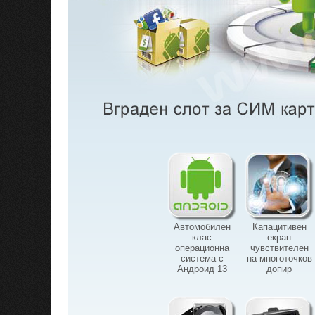
Автомобилен
Капацитивен
клас
екран
операционна
чувствителен
система с
на многоточков
Андроид 13
допир