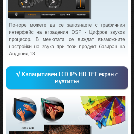
По-горе можете да се запознаете с графичния
интерфейс на вградения DSP - Цифров звуков
процесор. В менютата се виждат възможните
настройки на звука при този продукт базиран на
Андроид 13.
√ Капацитивен LCD IPS HD TFT екран с
мултитъч