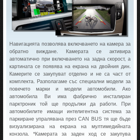
Навигацията позволява включването на камера за
обратно виждане. Камерата се активира
автоматично при включването на задна скорост, а
картината се появява на екрана на двойния дин.
Камерите се закупуват отделно и не са част от
комплекта. Разполагаме със специални модели за
повечето марки и модели автомобили. Ако
автомобила Ви има фабрично инсталиран
парктроник той ще продължи да работи. При
автомобилите имащи интелигентна система за
паркиране упралявана през CAN BUS тя ще бъде
визуализирана на екрана на мултимедийната
конзола. *Камерата за заден ход се закупува