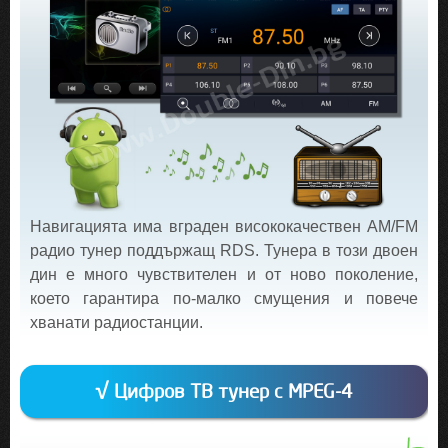
Навигацията има вграден висококачествен AM/FM
радио тунер поддържащ RDS. Тунера в този двоен
дин е много чувствителен и от ново поколение,
което гарантира по-малко смущения и повече
хванати радиостанции.
√ Цифров ТВ тунер с MPEG-4