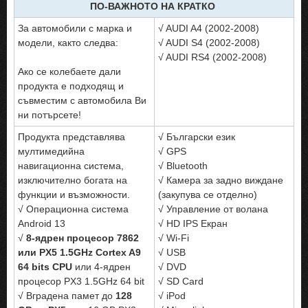
ПО-ВАЖНОТО НА КРАТКО
За автомобили с марка и
√ AUDI A4 (2002-2008)
модели, както следва:
√ AUDI S4 (2002-2008)
√ AUDI RS4 (2002-2008)
Ако се колебаете дали
продукта е подходящ и
съвместим с автомобила Ви
ни потърсете!
Продукта представлява
√ Български език
мултимедийна
√ GPS
навигационна система,
√ Bluetooth
изключително богата на
√ Камера за задно виждане
функции и възможности.
(закупува се отделно)
√ Операционна система
√ Управление от волана
Android 13
√ HD IPS Екран
√
8-ядрен процесор 7862
√ Wi-Fi
или PX5 1.5GHz Cortex A9
√ USB
64 bits CPU
или 4-ядрен
√ DVD
процесор PX3 1.5GHz 64 bit
√ SD Card
√ Вградена памет до
128
√ iPod