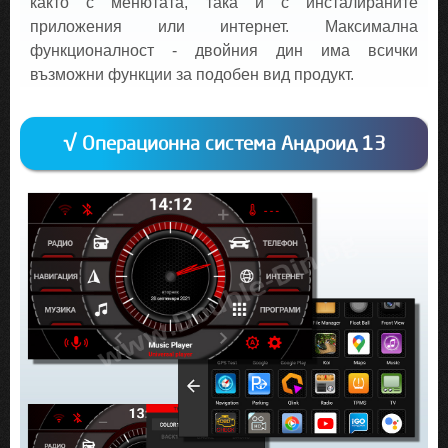
както с менютата, така и с инсталираните
приложения или интернет. Максимална
функционалност - двойния дин има всички
възможни функции за подобен вид продукт.
√ Операционна система Андроид 13