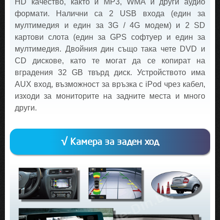
HD качество, както и MP3, WMA и други аудио
формати. Налични са 2 USB входа (един за
мултимедия и един за 3G / 4G модем) и 2 SD
картови слота (един за GPS софтуер и един за
мултимедия. Двойния дин също така чете DVD и
CD дискове, като те могат да се копират на
вградения 32 GB твърд диск. Устройството има
AUX вход, възможност за връзка с iPod чрез кабел,
изходи за мониторите на задните места и много
други.
√ Камера за заден ход