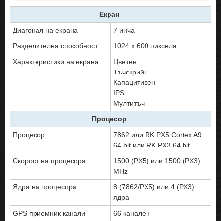
Екран
Диагонал на екрана
7 инча
Разделителна способност
1024 x 600 пиксела
Характеристики на екрана
Цветен
Тъчскрийн
Капацитивен
IPS
Мултитъч
Процесор
Процесор
7862 или RK PX5 Cortex A9
64 bit или RK PX3 64 bit
Скорост на процесора
1500 (PX5) или 1500 (PX3)
MHz
Ядра на процесора
8 (7862/PX5) или 4 (PX3)
ядра
GPS приемник канали
66 канален