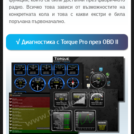
радио. Всичко това зависи от възможностите на
конкретната кола и това с какви екстри е била
поръчана първоначално.
√ Диагностика с Torque Pro през OBD II