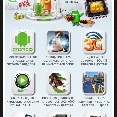
Автомобилен клас
Капацитивен IPS
Вграден Wi-Fi и
операционна
екран чувствителен
възможен 3G / 4G
система с Андроид 13
на многоточков допир
интернет достъп
1080P HD видео с
Висока разделителна
Вградена GPS
хардуерно ускорение
способност 1024х600
навигация и карти за
от DVD, SD, USB
с наситени цветове
България и Европа