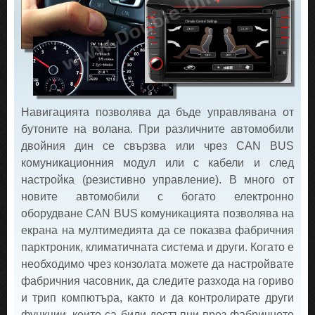
Навигацията позволява да бъде управлявана от
бутоните на волана. При различните автомобили
двойния дин се свързва или чрез CAN BUS
комуникационния модул или с кабели и след
настройка (резистивно управление). В много от
новите автомобили с богато електронно
оборудване CAN BUS комуникацията позволява на
екрана на мултимедията да се показва фабричния
парктроник, климатичната система и други. Когато е
необходимо чрез конзолата можете да настройвате
фабричния часовник, да следите разхода на гориво
и трип компютъра, както и да контролирате други
функции, които са били достъпни през фабричното