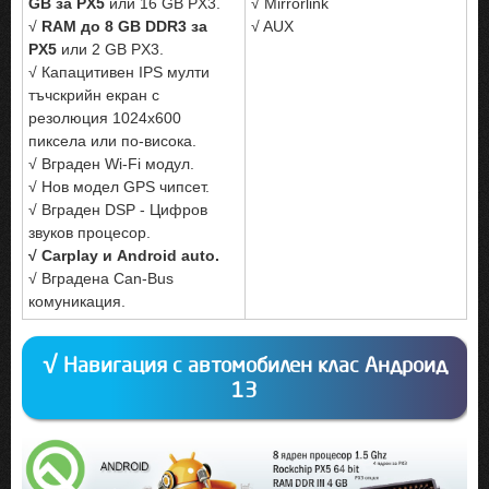
GB за PX5
или 16 GB PX3.
√ Mirrorlink
√
RAM до 8 GB DDR3 за
√ AUX
PX5
или 2 GB PX3.
√ Капацитивен IPS мулти
тъчскрийн екран с
резолюция 1024x600
пиксела или по-висока.
√ Вграден Wi-Fi модул.
√ Нов модел GPS чипсет.
√ Вграден DSP - Цифров
звуков процесор.
√ Carplay и Android auto.
√ Вградена Can-Bus
комуникация.
√ Навигация с автомобилен клас Андроид
13