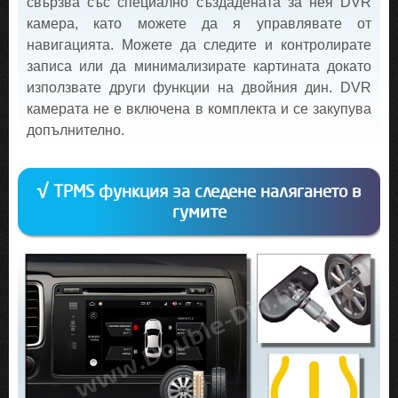
свързва със специално създадената за нея DVR
камера, като можете да я управлявате от
навигацията. Можете да следите и контролирате
записа или да минимализирате картината докато
използвате други функции на двойния дин. DVR
камерата не е включена в комплекта и се закупува
допълнително.
√ TPMS функция за следене налягането в
гумите