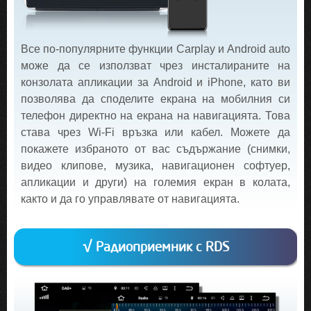
Все по-популярните функции Carplay и Android auto
може да се използват чрез инсталираните на
конзолата апликации за Android и iPhone, като ви
позволява да споделите екрана на мобилния си
телефон директно на екрана на навигацията. Това
става чрез Wi-Fi връзка или кабел. Можете да
покажете избраното от вас съдържание (снимки,
видео клипове, музика, навигационен софтуер,
апликации и други) на големия екран в колата,
както и да го управлявате от навигацията.
√ Радиоприемник с RDS