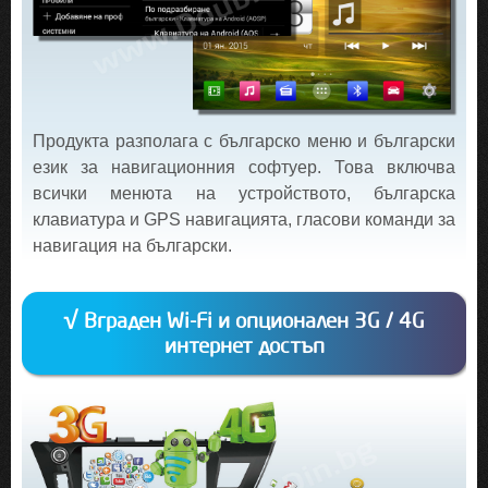
Продукта разполага с българско меню и български
език за навигационния софтуер. Това включва
всички менюта на устройството, българска
клавиатура и GPS навигацията, гласови команди за
навигация на български.
√ Вграден Wi-Fi и опционален 3G / 4G
интернет достъп