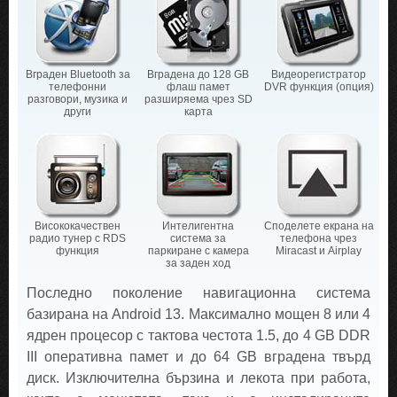
Вграден Bluetooth за
Вградена до 128 GB
Видеорегистратор
телефонни
флаш памет
DVR функция (опция)
разговори, музика и
разширяема чрез SD
други
карта
Висококачествен
Интелигентна
Споделете екрана на
радио тунер с RDS
система за
телефона чрез
функция
паркиране с камера
Miracast и Airplay
за заден ход
Последно поколение навигационна система
базирана на Android 13. Максимално мощен 8 или 4
ядрен процесор с тактова честота 1.5, до 4 GB DDR
III оперативна памет и до 64 GB вградена твърд
диск. Изключителна бързина и лекота при работа,