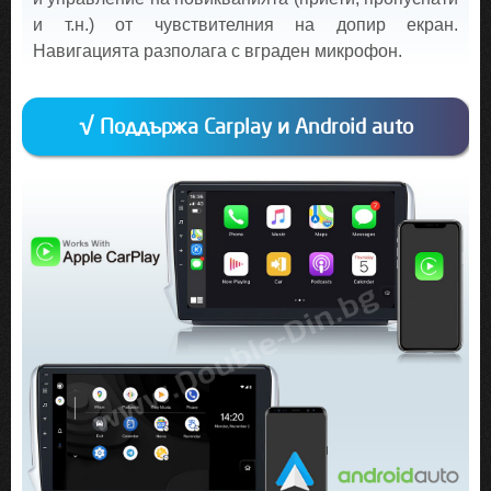
и т.н.) от чувствителния на допир екран.
Навигацията разполага с вграден микрофон.
√ Поддържа Carplay и Android auto