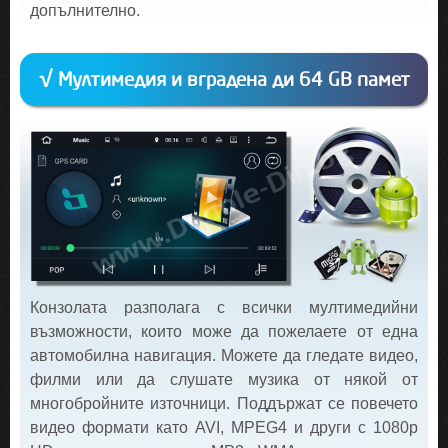
допълнително.
√ Мултимедия и вградена ди 64 GB памет
Конзолата разполага с всички мултимедийни
възможности, които може да пожелаете от една
автомобилна навигация. Можете да гледате видео,
филми или да слушате музика от някой от
многобройните източници. Поддържат се повечето
видео формати като AVI, MPEG4 и други с 1080p