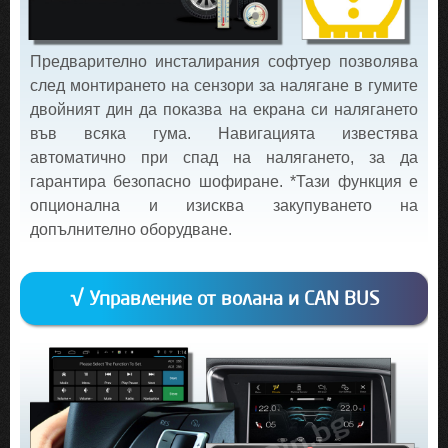
Предварително инсталирания софтуер позволява
след монтирането на сензори за налягане в гумите
двойният дин да показва на екрана си налягането
във всяка гума. Навигацията известява
автоматично при спад на налягането, за да
гарантира безопасно шофиране. *Тази функция е
опционална и изисква закупуването на
допълнително оборудване.
√ Управление от волана и CAN BUS