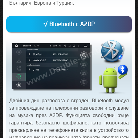
България, Европа и Турция.
√ Bluetooth с A2DP
Двойния дин разполага с вграден Bluetooth модул
за провеждане на телефонни разговори и слушане
на музика през A2DP. Функцията свободни ръце
гарантира безопасно шофиране, като позволява
прехвърляне на телефонната книга в устройството
и управление на повикванията (приети, пропуснати