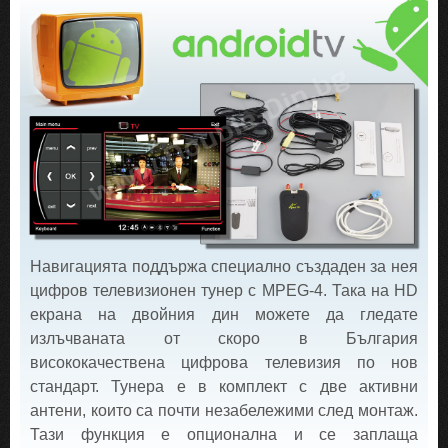
Навигацията поддържа специално създаден за нея
цифров телевизионен тунер с MPEG-4. Така на HD
екрана на двойния дин можете да гледате
излъчваната от скоро в България
висококачествена цифрова телевизия по нов
стандарт. Тунера е в комплект с две активни
антени, които са почти незабележими след монтаж.
Тази функция е опционална и се заплаща