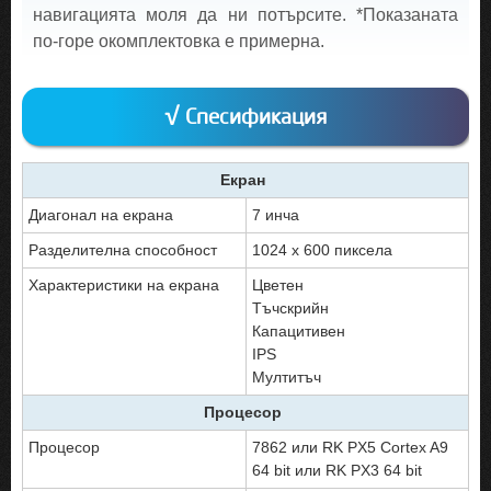
навигацията моля да ни потърсите. *Показаната
по-горе окомплектовка е примерна.
√ Спесификация
Екран
Диагонал на екрана
7 инча
Разделителна способност
1024 x 600 пиксела
Характеристики на екрана
Цветен
Тъчскрийн
Капацитивен
IPS
Мултитъч
Процесор
Процесор
7862 или RK PX5 Cortex A9
64 bit или RK PX3 64 bit