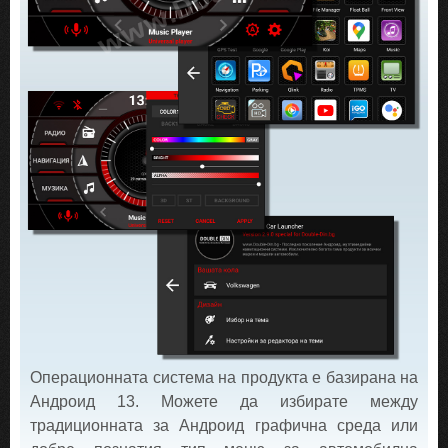
Операционната система на продукта е базирана на
Андроид 13. Можете да избирате между
традиционната за Андроид графична среда или