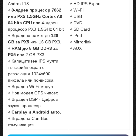
Android 13
√ HD IPS Екран
√
8-ядрен процесор 7862
√ Wi-Fi
или PX5 1.5GHz Cortex A9
√ USB
64 bits CPU
или 4-ядрен
√ DVD
процесор PX3 1.5GHz 64 bit
√ SD Card
√ Вградена памет до
128
√ iPod
GB за PX5
или 16 GB PX3.
√ Mirrorlink
√
RAM до 8 GB DDR3 за
√ AUX
PX5
или 2 GB PX3.
√ Капацитивен IPS мулти
тъчскрийн екран с
резолюция 1024x600
пиксела или по-висока.
√ Вграден Wi-Fi модул.
√ Нов модел GPS чипсет.
√ Вграден DSP - Цифров
звуков процесор.
√ Carplay и Android auto.
√ Вградена Can-Bus
комуникация.