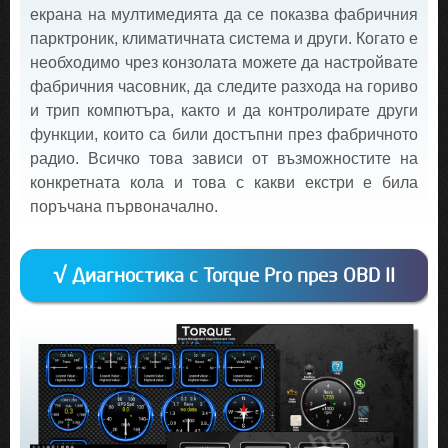
екрана на мултимедията да се показва фабричния
парктроник, климатичната система и други. Когато е
необходимо чрез конзолата можете да настройвате
фабричния часовник, да следите разхода на гориво
и трип компютъра, както и да контролирате други
функции, които са били достъпни през фабричното
радио. Всичко това зависи от възможностите на
конкретната кола и това с какви екстри е била
поръчана първоначално.
√ Диагностика с Torque Pro през OBD II