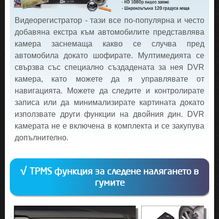
Видеорегистратор - тази все по-популярна и често
добавяна екстра към автомобилите представлява
камера заснемаща какво се случва пред
автомобила докато шофирате. Мултимедията се
свързва със специално създадената за нея DVR
камера, като можете да я управлявате от
навигацията. Можете да следите и контролирате
записа или да минимализирате картината докато
използвате други функции на двойния дин. DVR
камерата не е включена в комплекта и се закупува
допълнително.
√ TPMS функция за следене налягането в
гумите