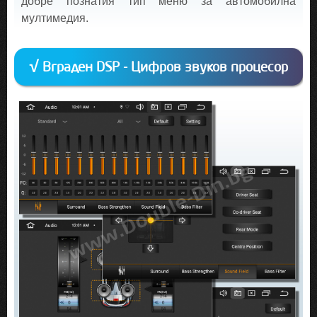
добре познатия тип меню за автомобилна
мултимедия.
√ Вграден DSP - Цифров звуков процесор