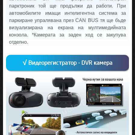
парктроник той ще продължи да работи. При
автомобилите имащи интелигентна система за
паркиране упралявана през CAN BUS тя ще бъде
визуализирана на екрана на мултимедийната
конзола. *Камерата за заден ход се закупува
отделно.
√ Видеорегистратор - DVR камера