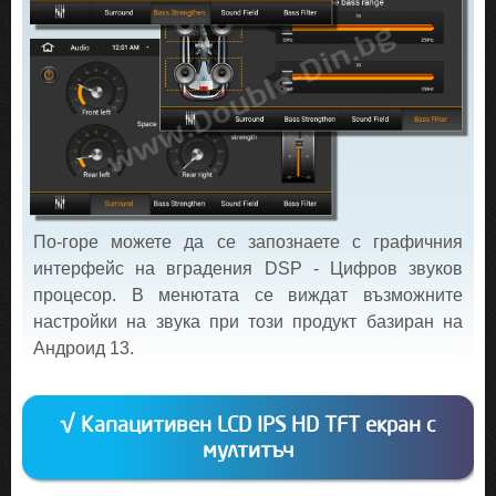
По-горе можете да се запознаете с графичния
интерфейс на вградения DSP - Цифров звуков
процесор. В менютата се виждат възможните
настройки на звука при този продукт базиран на
Андроид 13.
√ Капацитивен LCD IPS HD TFT екран с
мултитъч