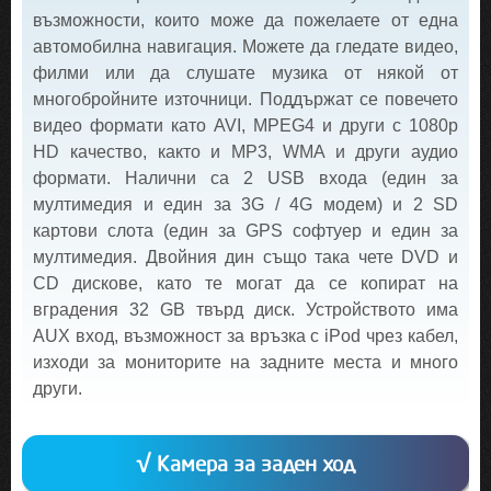
възможности, които може да пожелаете от една
автомобилна навигация. Можете да гледате видео,
филми или да слушате музика от някой от
многобройните източници. Поддържат се повечето
видео формати като AVI, MPEG4 и други с 1080p
HD качество, както и MP3, WMA и други аудио
формати. Налични са 2 USB входа (един за
мултимедия и един за 3G / 4G модем) и 2 SD
картови слота (един за GPS софтуер и един за
мултимедия. Двойния дин също така чете DVD и
CD дискове, като те могат да се копират на
вградения 32 GB твърд диск. Устройството има
AUX вход, възможност за връзка с iPod чрез кабел,
изходи за мониторите на задните места и много
други.
√ Камера за заден ход