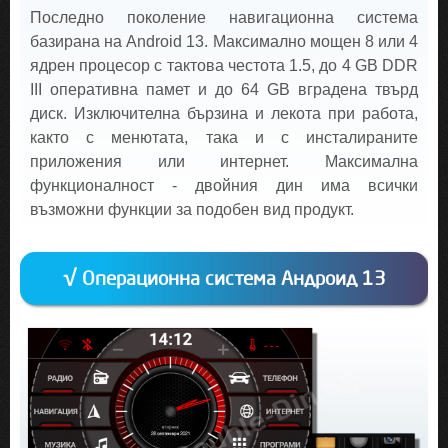
Последно поколение навигационна система
базирана на Android 13. Максимално мощен 8 или 4
ядрен процесор с тактова честота 1.5, до 4 GB DDR
III оперативна памет и до 64 GB вградена твърд
диск. Изключителна бързина и лекота при работа,
както с менютата, така и с инсталираните
приложения или интернет. Максимална
функционалност - двойния дин има всички
възможни функции за подобен вид продукт.
√ Операционна система Андроид 13