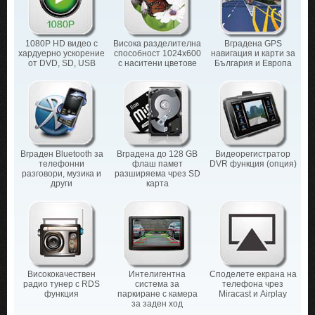
1080P HD видео с
Висока разделителна
Вградена GPS
хардуерно ускорение
способност 1024х600
навигация и карти за
от DVD, SD, USB
с наситени цветове
България и Европа
Вграден Bluetooth за
Вградена до 128 GB
Видеорегистратор
телефонни
флаш памет
DVR функция (опция)
разговори, музика и
разширяема чрез SD
други
карта
Висококачествен
Интелигентна
Споделете екрана на
радио тунер с RDS
система за
телефона чрез
функция
паркиране с камера
Miracast и Airplay
за заден ход