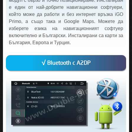
модул с бързо и точно позициониране. Инсталиран
е един от най-добрите навигационни софтуери,
който може да работи и без интернет връзка iGO
Primo, а също така и Google Maps. Можете да
изберете езика на навигационният софтуер
включително и Български. Инсталирани са карти за
България, Европа и Турция.
√ Bluetooth с A2DP