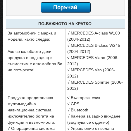
ПО-ВАЖНОТО НА КРАТКО
За автомобили с марка и
√ MERCEDES A-class W169
модели, както следва:
(2004-2012)
√ MERCEDES B-class W245
Ако се колебаете дали
(2004-2012)
продукта е подходящ и
√ MERCEDES Viano (2006-
съвместим с автомобила Ви
2012)
ни потърсете!
√ MERCEDES Vito (2006-
2012)
√ MERCEDES Sprinter (2006-
2012)
Продукта представлява
√ Български език
мултимедийна
√ GPS
навигационна система,
√ Bluetooth
изключително богата на
√ Камера за задно виждане
функции и възможности.
(закупува се отделно)
√ Операционна система
√ Управление от волана