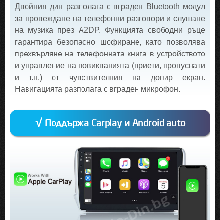
Двойния дин разполага с вграден Bluetooth модул
за провеждане на телефонни разговори и слушане
на музика през A2DP. Функцията свободни ръце
гарантира безопасно шофиране, като позволява
прехвърляне на телефонната книга в устройството
и управление на повикванията (приети, пропуснати
и т.н.) от чувствителния на допир екран.
Навигацията разполага с вграден микрофон.
√ Поддържа Carplay и Android auto