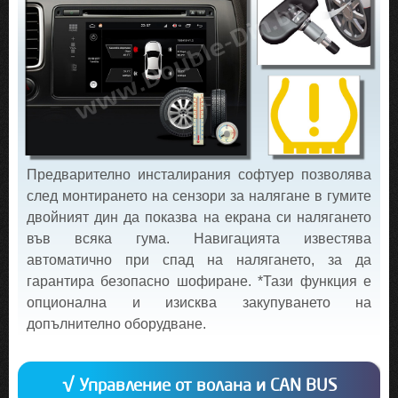
Предварително инсталирания софтуер позволява
след монтирането на сензори за налягане в гумите
двойният дин да показва на екрана си налягането
във всяка гума. Навигацията известява
автоматично при спад на налягането, за да
гарантира безопасно шофиране. *Тази функция е
опционална и изисква закупуването на
допълнително оборудване.
√ Управление от волана и CAN BUS