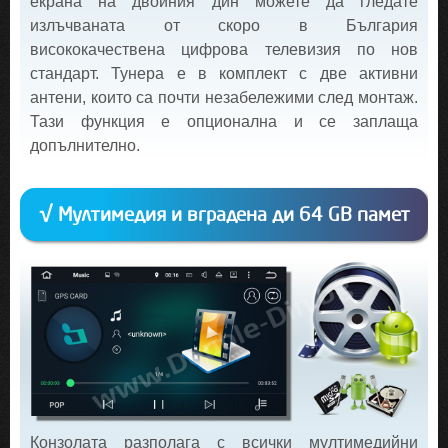
екрана на двойния дин можете да гледате
излъчваната от скоро в България
висококачествена цифрова телевизия по нов
стандарт. Тунера е в комплект с две активни
антени, които са почти незабележими след монтаж.
Тази функция е опционална и се заплаща
допълнително.
√ Мултимедия и вградена ди 64 GB памет
Конзолата разполага с всички мултимедийни