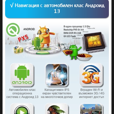
√ Навигация с автомобилен клас Андроид
13
Автомобилен клас
Капацитивен IPS
Вграден Wi-Fi и
операционна
екран чувствителен
възможен 3G / 4G
система с Андроид 13
на многоточков допир
интернет достъп