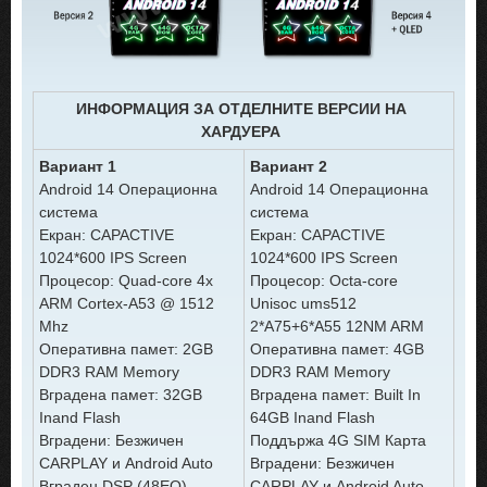
ИНФОРМАЦИЯ ЗА ОТДЕЛНИТЕ ВЕРСИИ НА
ХАРДУЕРА
Вариант 1
Вариант 2
Android 14 Операционна
Android 14 Операционна
система
система
Екран: CAPACTIVE
Екран: CAPACTIVE
1024*600 IPS Screen
1024*600 IPS Screen
Процесор: Quad-core 4x
Процесор: Octa-core
ARM Cortex-A53 @ 1512
Unisoc ums512
Mhz
2*A75+6*A55 12NM ARM
Оперативна памет: 2GB
Оперативна памет: 4GB
DDR3 RAM Memory
DDR3 RAM Memory
Вградена памет: 32GB
Вградена памет: Built In
Inand Flash
64GB Inand Flash
Вградени: Безжичен
Поддържа 4G SIM Карта
CARPLAY и Android Auto
Вградени: Безжичен
Вграден DSP (48EQ)
CARPLAY и Android Auto