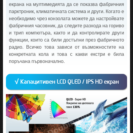
екрана на мултимедията да се показва фабричния
парктроник, климатичната система и други. Когато е
необходимо чрез конзолата можете да настройвате
фабричния часовник, да следите разхода на гориво
и трип компютъра, както и да контролирате други
функции, които са били достъпни през фабричното
радио. Всичко това зависи от възможностите на
конкретната кола и това с какви екстри е била
поръчана първоначално.
√ Капацитивен LCD QLED / IPS HD екран