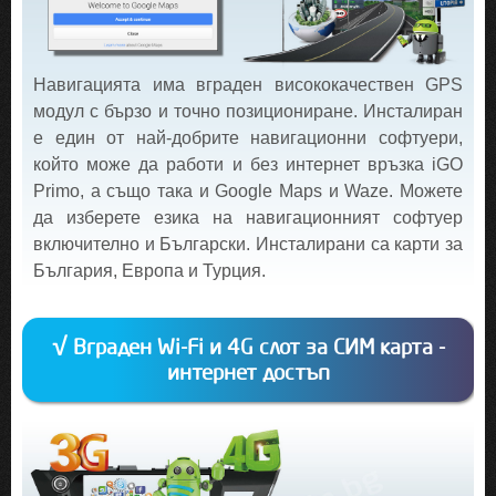
Навигацията има вграден висококачествен GPS
модул с бързо и точно позициониране. Инсталиран
е един от най-добрите навигационни софтуери,
който може да работи и без интернет връзка iGO
Primo, а също така и Google Maps и Waze. Можете
да изберете езика на навигационният софтуер
включително и Български. Инсталирани са карти за
България, Европа и Турция.
√ Вграден Wi-Fi и 4G слот за СИМ карта -
интернет достъп