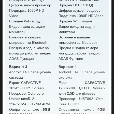
Цифров звуков процесор
Вграден DSP (48EQ)
Поддържа 1080P HD
Цифров звуков процесор
Video
Поддържа 1080P HD Video
Вграден WiFi модул
Вграден WiFi модул
Видео изход за задни
Видео изход за задни
монитори
монитори
Включен е външен
Включен е външен
микрофон за Bluetooth
микрофон за Bluetooth
Предна и задна камера
Предна и задна камера
могад да работят заедно
могад да работят заедно
ADAS Функция
ADAS Функция
Вариант 3
Вариант 4
Android 14 Операционна
Android 14 Операционна
система
система
Екран: CAPACTIVE
Екран:
CAPACTIVE
1024*600 IPS Screen
1280x700 QLED Screen
Процесор: Octa-core
with 2.5D arc glasses
Unisoc ums512
Процесор: UIS7862 Octa-
2*A75+6*A55 12NM ARM
Core 1.8Ghz.
Оперативна памет:
6GB
Оперативна памет:
4GB