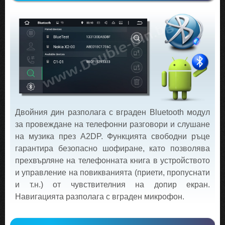
Двойния дин разполага с вграден Bluetooth модул
за провеждане на телефонни разговори и слушане
на музика през A2DP. Функцията свободни ръце
гарантира безопасно шофиране, като позволява
прехвърляне на телефонната книга в устройството
и управление на повикванията (приети, пропуснати
и т.н.) от чувствителния на допир екран.
Навигацията разполага с вграден микрофон.