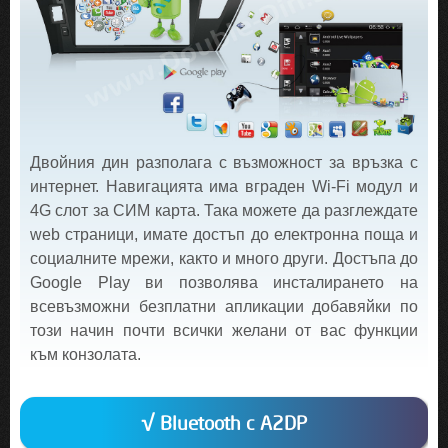
Двойния дин разполага с възможност за връзка с
интернет. Навигацията има вграден Wi-Fi модул и
4G слот за СИМ карта. Така можете да разглеждате
web страници, имате достъп до електронна поща и
социалните мрежи, както и много други. Достъпа до
Google Play ви позволява инсталирането на
всевъзможни безплатни апликации добавяйки по
този начин почти всички желани от вас функции
към конзолата.
√ Bluetooth с A2DP