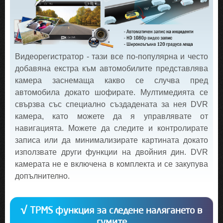
Видеорегистратор - тази все по-популярна и често
добавяна екстра към автомобилите представлява
камера заснемаща какво се случва пред
автомобила докато шофирате. Мултимедията се
свързва със специално създадената за нея DVR
камера, като можете да я управлявате от
навигацията. Можете да следите и контролирате
записа или да минимализирате картината докато
използвате други функции на двойния дин. DVR
камерата не е включена в комплекта и се закупува
допълнително.
√ TPMS функция за следене налягането в
гумите