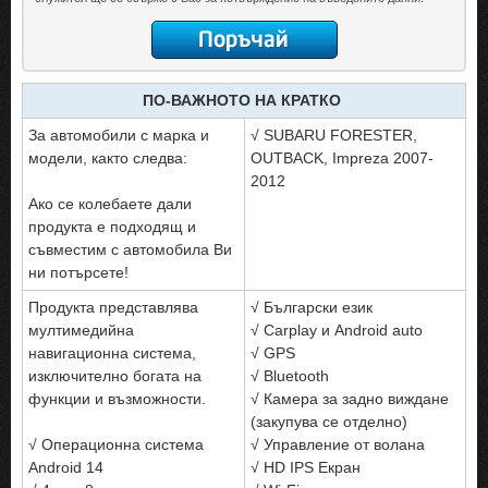
ПО-ВАЖНОТО НА КРАТКО
За автомобили с марка и
√ SUBARU FORESTER,
модели, както следва:
OUTBACK, Impreza 2007-
2012
Ако се колебаете дали
продукта е подходящ и
съвместим с автомобила Ви
ни потърсете!
Продукта представлява
√ Български език
мултимедийна
√ Carplay и Android auto
навигационна система,
√ GPS
изключително богата на
√ Bluetooth
функции и възможности.
√ Камера за задно виждане
(закупува се отделно)
√ Операционна система
√ Управление от волана
Android 14
√ HD IPS Екран