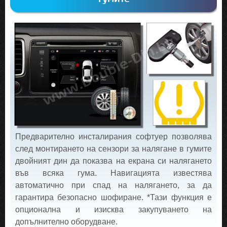
Предварително инсталирания софтуер позволява
след монтирането на сензори за налягане в гумите
двойният дин да показва на екрана си налягането
във всяка гума. Навигацията известява
автоматично при спад на налягането, за да
гарантира безопасно шофиране. *Тази функция е
опционална и изисква закупуването на
допълнително оборудване.