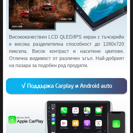
Висококачествен LCD QLED/IPS екран с тъчскрийн
и висока разделителна способност до 1280х720
пиксела. Висок контраст и наситени цветове.
Отлична видимост от различен ъгъл. Най-добрият
на пазара за подобен род продукти.
√ Поддържа Carplay и Android auto