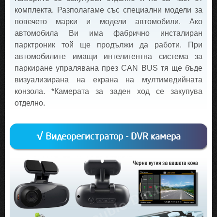
комплекта. Разполагаме със специални модели за
повечето марки и модели автомобили. Ако
автомобила Ви има фабрично инсталиран
парктроник той ще продължи да работи. При
автомобилите имащи интелигентна система за
паркиране упралявана през CAN BUS тя ще бъде
визуализирана на екрана на мултимедийната
конзола. *Камерата за заден ход се закупува
отделно.
√ Видеорегистратор - DVR камера