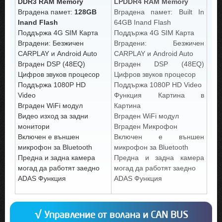
DDR3 RAM Memory
LPDDR4 RAM Memory
Вградена памет:
128GB
Вградена памет: Built In
Inand Flash
64GB Inand Flash
Поддържа 4G SIM Карта
Поддържа 4G SIM Карта
Вградени: Безжичен
Вградени: Безжичен
CARPLAY и Android Auto
CARPLAY и Android Auto
Вграден DSP (48EQ)
Вграден DSP (48EQ)
Цифров звуков процесор
Цифров звуков процесор
Поддържа 1080P HD
Поддържа 1080P HD Video
Video
Функция Картина в
Вграден WiFi модул
Картина
Видео изход за задни
Вграден WiFi модул
монитори
Вграден Микрофон
Включен е външен
Включен е външен
микрофон за Bluetooth
микрофон за Bluetooth
Предна и задна камера
Предна и задна камера
могад да работят заедно
могад да работят заедно
ADAS Функция
ADAS Функция
√ Управление от волана и CAN BUS