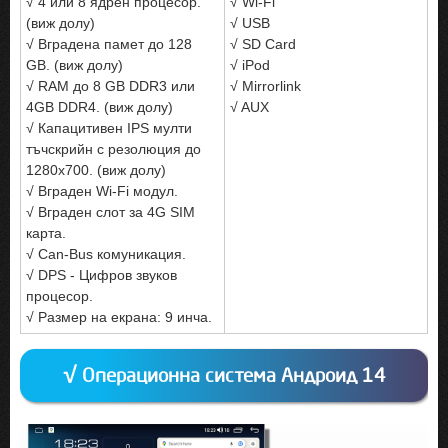
√ 4 или 8 ядрен процесор.
√ Wi-Fi
(виж долу)
√ USB
√ Вградена памет до 128
√ SD Card
GB. (виж долу)
√ iPod
√ RAM до 8 GB DDR3 или
√ Mirrorlink
4GB DDR4. (виж долу)
√ AUX
√ Капацитивен IPS мулти
тъчскрийн с резолюция до
1280x700. (виж долу)
√ Вграден Wi-Fi модул.
√ Вграден слот за 4G SIM
карта.
√ Can-Bus комуникация.
√ DPS - Цифров звуков
процесор.
√ Размер на екрана: 9 инча.
√ Операционна система Андроид 14