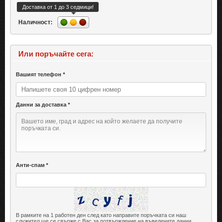
Доставка от 1 до 3 седмици!
Наличност:
Или поръчайте сега:
Вашият телефон *
Данни за доставка *
Анти-спам *
В рамките на 1 работен ден след като направите поръчката си наш
служител ще се свърже с Вас за потвърждение на въведените данни.