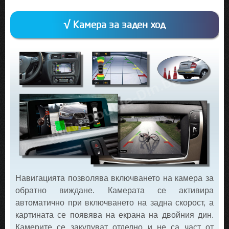
√ Камера за заден ход
Навигацията позволява включването на камера за
обратно виждане. Камерата се активира
автоматично при включването на задна скорост, а
картината се появява на екрана на двойния дин.
Камерите се закупуват отделно и не са част от