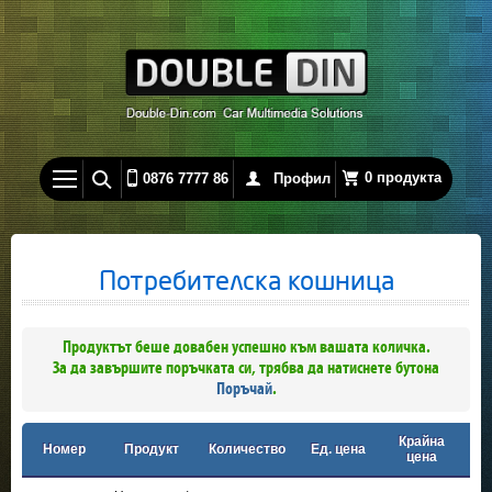
0 продукта
0876 7777 86
Профил
Потребителска кошница
Продуктът беше довабен успешно към вашата количка.
За да завършите поръчката си, трябва да натиснете бутона
Поръчай
.
Крайна
Номер
Продукт
Количество
Ед. цена
цена