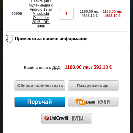
Навигация /
Мултимедия с
Android 13 за
1160.00 лв.
1160.00 лв.
60906
Mitsubishi
пр
/ 593.10 €
/ 593.10 €
Outlander
2015 - DD-
8086
1160.00 лв. / 593.10 €
Крайна цена с ДДС: