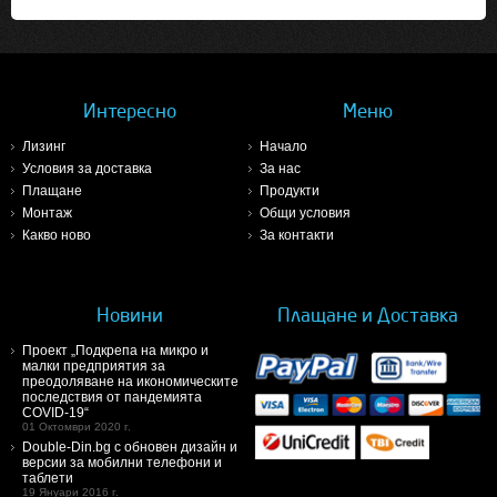
Интересно
Меню
Лизинг
Начало
Условия за доставка
За нас
Плащане
Продукти
Монтаж
Общи условия
Какво ново
За контакти
Новини
Плащане и Доставка
Проект „Подкрепа на микро и
малки предприятия за
преодоляване на икономическите
последствия от пандемията
COVID-19“
01 Октомври 2020 г.
Double-Din.bg с обновен дизайн и
версии за мобилни телефони и
таблети
19 Януари 2016 г.