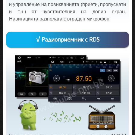
и управление на повикванията (приети, пропуснати
и т.н.) от чувствителния на допир екран.
Навигацията разполага с вграден микрофон.
√ Радиоприемник с RDS