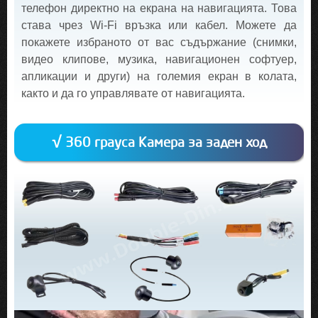
телефон директно на екрана на навигацията. Това
става чрез Wi-Fi връзка или кабел. Можете да
покажете избраното от вас съдържание (снимки,
видео клипове, музика, навигационен софтуер,
апликации и други) на големия екран в колата,
както и да го управлявате от навигацията.
√ 360 грауса Камера за заден ход