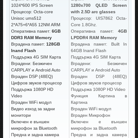
1024*600 IPS Screen
1280x700 QLED Screen
Процесор: Octa-core
with 2.5D arc glasses
Unisoc ums512
Процесор: UIS7862 Octa-
2*A75+6*A55 12NM ARM
Core 1.8Ghz.
Оперативна памет:
6GB
Оперативна памет:
4GB
DDR3 RAM Memory
LPDDR4 RAM Memory
Вградена памет:
128GB
Вградена памет: Built In
Inand Flash
64GB Inand Flash
Поддържа 4G SIM Карта
Поддържа 4G SIM Карта
Вградени: Безжичен
Вградени: Безжичен
CARPLAY и Android Auto
CARPLAY и Android Auto
Вграден DSP (48EQ)
Вграден DSP (48EQ)
Цифров звуков процесор
Цифров звуков процесор
Поддържа 1080P HD
Поддържа 1080P HD Video
Video
Функция Картина в
Вграден WiFi модул
Картина
Видео изход за задни
Вграден WiFi модул
монитори
Вграден Микрофон
Включен е външен
Включен е външен
микрофон за Bluetooth
микрофон за Bluetooth
Предна и задна камера
Предна и задна камера