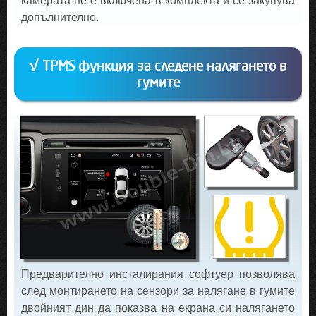
камерата не е включена в комплекта и се закупува
допълнително.
√ TPMS функция за следене налягането в
гумите
Предварително инсталирания софтуер позволява
след монтирането на сензори за налягане в гумите
двойният дин да показва на екрана си налягането