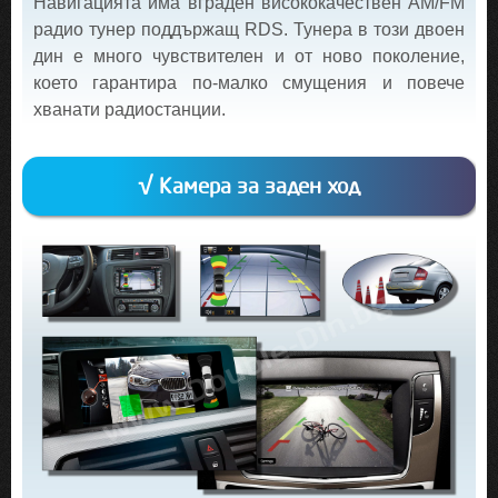
Навигацията има вграден висококачествен AM/FM
радио тунер поддържащ RDS. Тунера в този двоен
дин е много чувствителен и от ново поколение,
което гарантира по-малко смущения и повече
хванати радиостанции.
√ Камера за заден ход