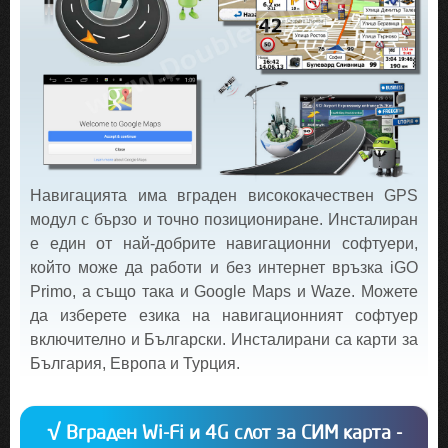
Навигацията има вграден висококачествен GPS
модул с бързо и точно позициониране. Инсталиран
е един от най-добрите навигационни софтуери,
който може да работи и без интернет връзка iGO
Primo, а също така и Google Maps и Waze. Можете
да изберете езика на навигационният софтуер
включително и Български. Инсталирани са карти за
България, Европа и Турция.
√ Вграден Wi-Fi и 4G слот за СИМ карта -