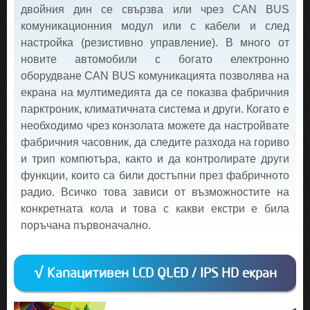
двойния дин се свързва или чрез CAN BUS
комуникационния модул или с кабели и след
настройка (резистивно управление). В много от
новите автомобили с богато електронно
оборудване CAN BUS комуникацията позволява на
екрана на мултимедията да се показва фабричния
парктроник, климатичната система и други. Когато е
необходимо чрез конзолата можете да настройвате
фабричния часовник, да следите разхода на гориво
и трип компютъра, както и да контролирате други
функции, които са били достъпни през фабричното
радио. Всичко това зависи от възможностите на
конкретната кола и това с какви екстри е била
поръчана първоначално.
√ Капацитивен LCD QLED / IPS HD екран