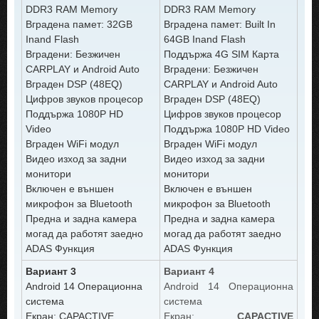
DDR3 RAM Memory
DDR3 RAM Memory
Вградена памет: 32GB
Вградена памет: Built In
Inand Flash
64GB Inand Flash
Вградени: Безжичен
Поддържа 4G SIM Карта
CARPLAY и Android Auto
Вградени: Безжичен
Вграден DSP (48EQ)
CARPLAY и Android Auto
Цифров звуков процесор
Вграден DSP (48EQ)
Поддържа 1080P HD
Цифров звуков процесор
Video
Поддържа 1080P HD Video
Вграден WiFi модул
Вграден WiFi модул
Видео изход за задни
Видео изход за задни
монитори
монитори
Включен е външен
Включен е външен
микрофон за Bluetooth
микрофон за Bluetooth
Предна и задна камера
Предна и задна камера
могад да работят заедно
могад да работят заедно
ADAS Функция
ADAS Функция
Вариант 3
Вариант 4
Android 14 Операционна
Android 14 Операционна
система
система
Екран: CAPACTIVE
Екран:
CAPACTIVE