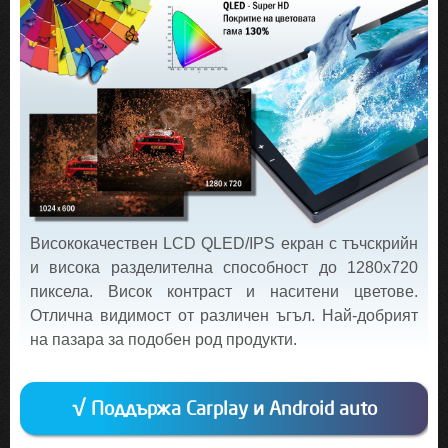
Висококачествен LCD QLED/IPS екран с тъчскрийн
и висока разделителна способност до 1280х720
пиксела. Висок контраст и наситени цветове.
Отлична видимост от различен ъгъл. Най-добрият
на пазара за подобен род продукти.
√ Поддържа Carplay и Android auto