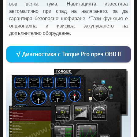
във всяка гума. Навигацията известява
автоматично при спад на налягането, за да
гарантира безопасно шофиране. *Тази функция е
опционална и изисква закупуването на
допълнително оборудване.
√ Диагностика с Torque Pro през OBD II