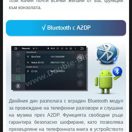
този начин почти всички желани от вас функции
към конзолата.
√ Bluetooth с A2DP
Двойния дин разполага с вграден Bluetooth модул
за провеждане на телефонни разговори и слушане
на музика през A2DP. Функцията свободни ръце
гарантира безопасно шофиране, като позволява
прехвърляне на телефонната книга в устройството