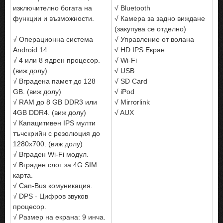
изключително богата на
√ Bluetooth
функции и възможности.
√ Камера за задно виждане
(закупува се отделно)
√ Операционна система
√ Управление от волана
Android 14
√ HD IPS Екран
√ 4 или 8 ядрен процесор.
√ Wi-Fi
(виж долу)
√ USB
√ Вградена памет до 128
√ SD Card
GB. (виж долу)
√ iPod
√ RAM до 8 GB DDR3 или
√ Mirrorlink
4GB DDR4. (виж долу)
√ AUX
√ Капацитивен IPS мулти
тъчскрийн с резолюция до
1280x700. (виж долу)
√ Вграден Wi-Fi модул.
√ Вграден слот за 4G SIM
карта.
√ Can-Bus комуникация.
√ DPS - Цифров звуков
процесор.
√ Размер на екрана: 9 инча.