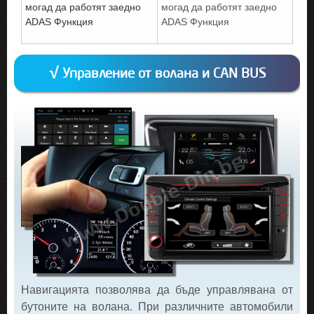
могад да работят заедно
могад да работят заедно
ADAS Функция
ADAS Функция
√ Управление от волана и CAN BUS
Навигацията позволява да бъде управлявана от
бутоните на волана. При различните автомобили