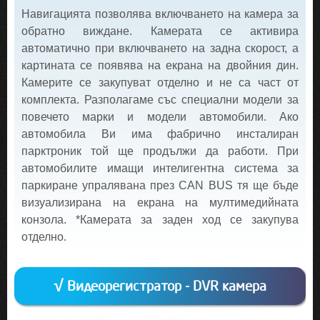
Навигацията позволява включването на камера за
обратно виждане. Камерата се активира
автоматично при включването на задна скорост, а
картината се появява на екрана на двойния дин.
Камерите се закупуват отделно и не са част от
комплекта. Разполагаме със специални модели за
повечето марки и модели автомобили. Ако
автомобила Ви има фабрично инсталиран
парктроник той ще продължи да работи. При
автомобилите имащи интелигентна система за
паркиране упралявана през CAN BUS тя ще бъде
визуализирана на екрана на мултимедийната
конзола. *Камерата за заден ход се закупува
отделно.
√ Видеорегистратор - DVR камера