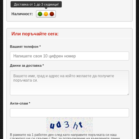
Доставка от 1 до 3 седмици!
Наличност:
Или поръчайте сега:
Вашият телефон *
Данни за доставка *
Анти-спам *
В рамките на 1 работен ден след като направите поръчката си наш
служител ще се свърже с Вас за потвърждение на въведените данни.