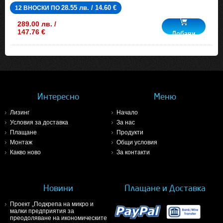
28.55 лв. / 14.60 €
12 ВНОСКИ ПО
289.00 лв. /
147.76 €
Добави
Интересно
Меню
Лизинг
Начало
Условия за доставка
За нас
Плащане
Продукти
Монтаж
Общи условия
Какво ново
За контакти
Новини
Плащане и Доставка
Проект „Подкрепа на микро и
малки предприятия за
преодоляване на икономическите