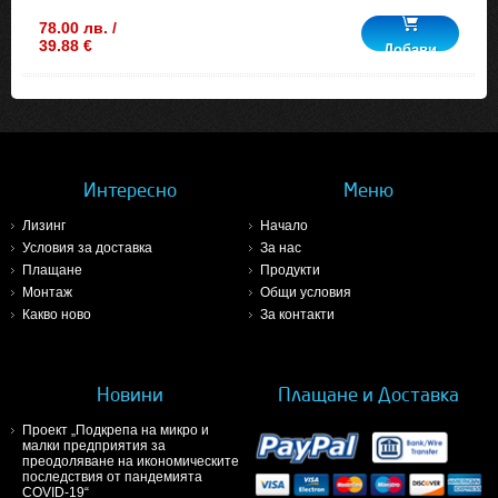
78.00 лв. /
39.88 €
Добави
Интересно
Меню
Лизинг
Начало
Условия за доставка
За нас
Плащане
Продукти
Монтаж
Общи условия
Какво ново
За контакти
Новини
Плащане и Доставка
Проект „Подкрепа на микро и
малки предприятия за
преодоляване на икономическите
последствия от пандемията
COVID-19“