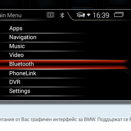
читания от Вас графичен интерфейс за BMW. Поддържат се