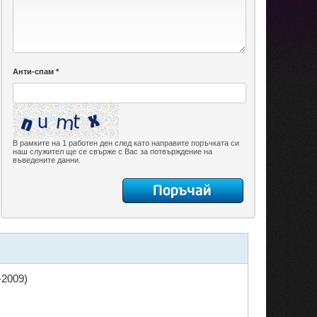
Анти-спам *
В рамките на 1 работен ден след като направите поръчката си
наш служител ще се свърже с Вас за потвърждение на
въведените данни.
-2009)