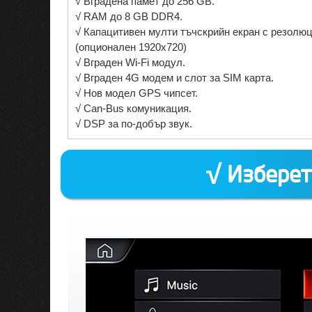
√ Вградена памет до 256 GB.
√ RAM до 8 GB DDR4.
√ Капацитивен мулти тъчскрийн екран с резолюц
(опционален 1920х720)
√ Вграден Wi-Fi модул.
√ Вграден 4G модем и слот за SIM карта.
√ Нов модел GPS чипсет.
√ Can-Bus комуникация.
√ DSP за по-добър звук.
√ Изберет