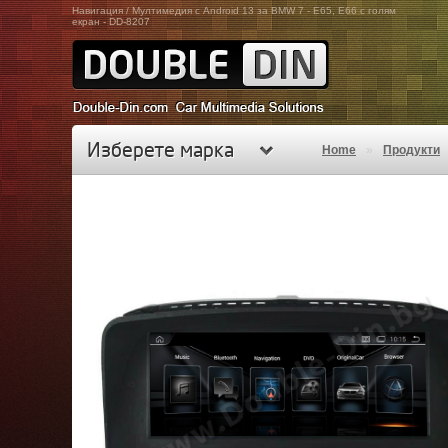
Навигация / Мултимедия с Android 13 за BMW 7 - E65, E66 с голям
екран - DD-8207
Изберете марка
Home
»
Продукти