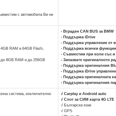
съвместим с автомобила Ви ни
- Вграден CAN BUS за BMW
- Поддържа iDrive
- Поддържа управление от 
, 4GB RAM и 64GB Flash,
- Поддържа всички функции
- Съвместим при коли със и
z, до 8GB RAM и до 256GB
- Запазвате оригиналното р
- Поддържа оригиналния Blu
- Поддържа iDrive управлен
- Поддържа оригиналната к
- Поддържа оригиналния па
онна система, изключително
√ Carplay и Android auto
√ Слот за СИМ карта 4G LTE
√ Български език
√ GPS