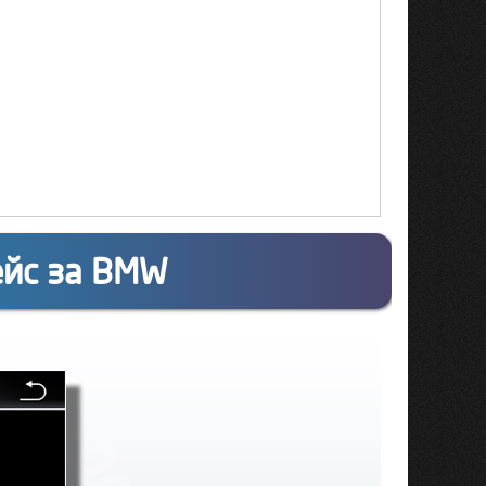
ейс за BMW