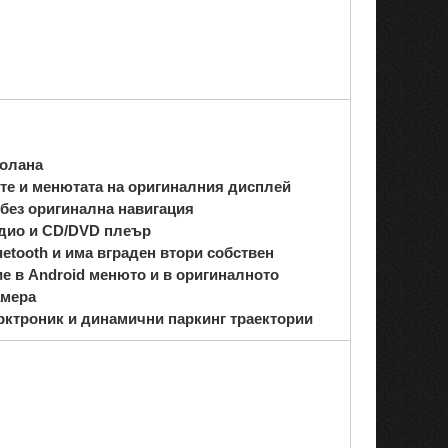
волана
те и менютата на оригиналния дисплей
 без оригинална навигация
адио и CD/DVD плеър
etooth и има вграден втори собствен
ие в Android менюто и в оригиналното
амера
рктроник и динамични паркинг траектории