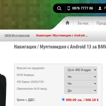
0876 7777 86
За нас
Прод
»
OEM Мултимедии
»
Навигация / Мултимедия с Android ...
Навигация / Мултимедия с Android 13 за BMW 
Версия на хардуера:
DVR Камера:
HD Екран 1920х720:
Оригинален AUX вход:
Цена с ДДС:
990.00 лв. / 506.18 €