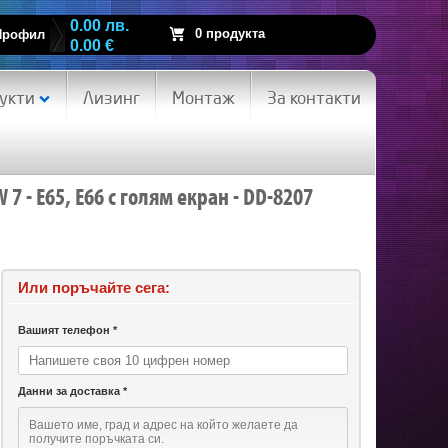
0.00 лв.
0 продукта
Профил
0.00 €
укти
Лизинг
Монтаж
За контакти
7 - E65, E66 с голям екран - DD-8207
Или поръчайте сега:
Вашият телефон *
Данни за доставка *