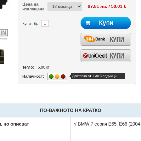
Цена на
97.81 лв. / 50.01 €
изплащане:
Купи
бр.
Тегло:
5.00 кг
Доставка от 1 до 3 седмици!
Наличност:
ПО-ВАЖНОТО НА КРАТКО
, но описват
√ BMW 7 серия E65, E66 (2004