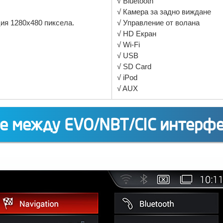
√ Bluetooth
√ Камера за задно виждане
ия 1280x480 пиксела.
√ Управление от волана
√ HD Екран
√ Wi-Fi
√ USB
√ SD Card
√ iPod
√ AUX
е между EVO/NBT/CIC интерф