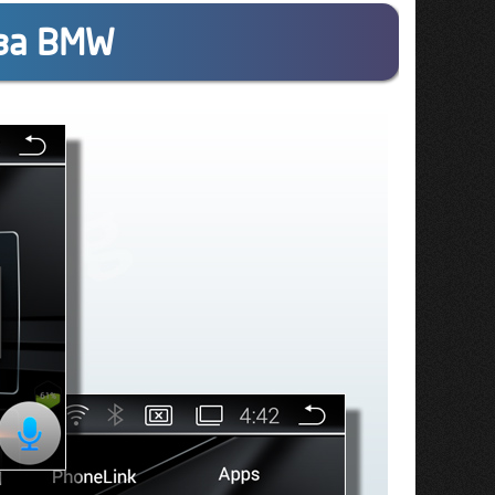
 за BMW