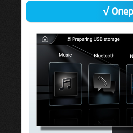
√ Опер