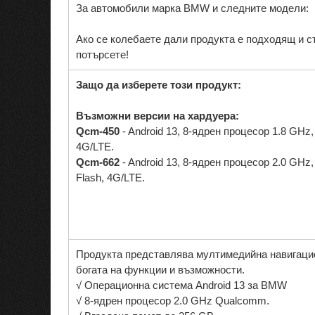
За автомобили марка BMW и следните модели:
Ако се колебаете дали продукта е подходящ и 
потърсете!
Защо да изберете този продукт:
Възможни версии на хардуера:
Qcm-450
- Android 13, 8-ядрен процесор 1.8 GHz
4G/LTE.
Qcm-662
- Android 13, 8-ядрен процесор 2.0 GH
Flash, 4G/LTE.
Продукта представлява мултимедийна навигаци
богата на функции и възможности.
√ Операционна система Android 13 за BMW
√ 8-ядрен процесор 2.0 GHz Qualcomm.