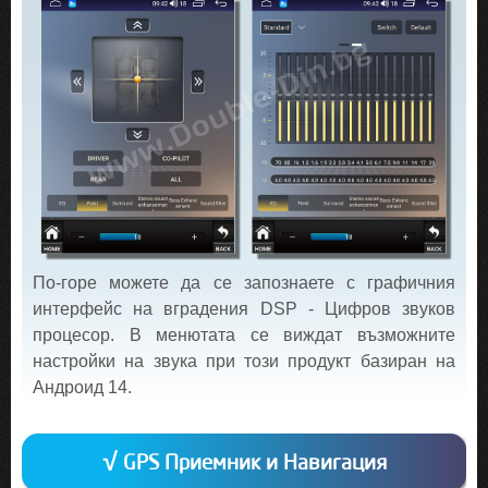
По-горе можете да се запознаете с графичния
интерфейс на вградения DSP - Цифров звуков
процесор. В менютата се виждат възможните
настройки на звука при този продукт базиран на
Андроид 14.
√ GPS Приемник и Навигация