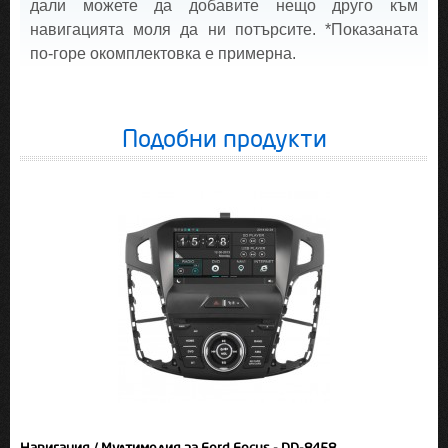
дали можете да добавите нещо друго към
навигацията моля да ни потърсите. *Показаната
по-горе окомплектовка е примерна.
Подобни продукти
Навигация / Мултимедия за Ford Focus - DD-8458