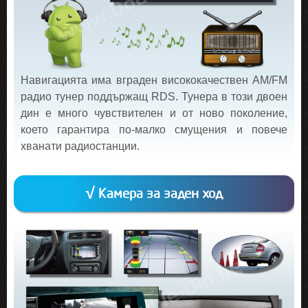
Навигацията има вграден висококачествен AM/FM
радио тунер поддържащ RDS. Тунера в този двоен
дин е много чувствителен и от ново поколение,
което гарантира по-малко смущения и повече
хванати радиостанции.
√ Камера за заден ход