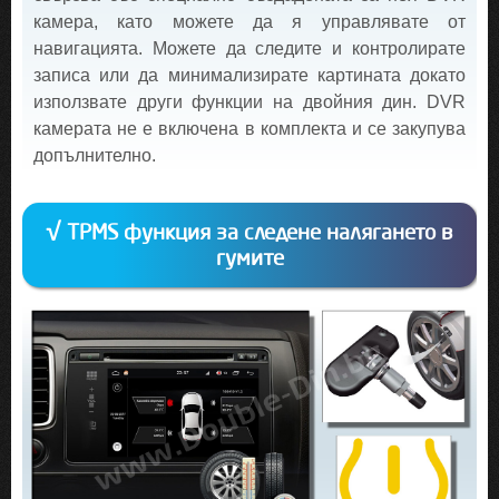
камера, като можете да я управлявате от
навигацията. Можете да следите и контролирате
записа или да минимализирате картината докато
използвате други функции на двойния дин. DVR
камерата не е включена в комплекта и се закупува
допълнително.
√ TPMS функция за следене налягането в
гумите