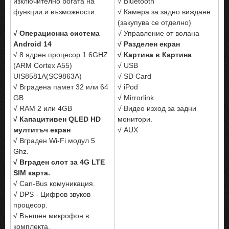
изключително богата на
√ Bluetooth
функции и възможности.
√ Камера за задно виждане
(закупува се отделно)
√ Операционна система
√ Управление от волана
Android 14
√ Разделен екран
√ 8 ядрен процесор 1.6GHZ
√ Картина в Картина
(ARM Cortex A55)
√ USB
UIS8581A(SC9863A)
√ SD Card
√ Вградена памет 32 или 64
√ iPod
GB
√ Mirrorlink
√ RAM 2 или 4GB
√ Видео изход за задни
√ Капацитивен QLED HD
монитори.
мултитъч екран
√ AUX
√ Вграден Wi-Fi модул 5
Ghz.
√ Вграден слот за 4G LTE
SIM карта.
√ Can-Bus комуникация.
√ DPS - Цифров звуков
процесор.
√ Външен микрофон в
комплекта.