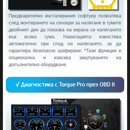
Предварително инсталирания софтуер позволява
след монтирането на сензори за налягане в гумите
двойният дин да показва на екрана си налягането
във всяка гума. Навигацията известява
автоматично при спад на налягането, за да
гарантира безопасно шофиране. *Тази функция е
опционална и изисква закупуването на
допълнително оборудване.
√ Диагностика с Torque Pro през OBD II