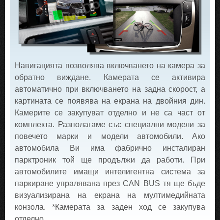
Навигацията позволява включването на камера за
обратно виждане. Камерата се активира
автоматично при включването на задна скорост, а
картината се появява на екрана на двойния дин.
Камерите се закупуват отделно и не са част от
комплекта. Разполагаме със специални модели за
повечето марки и модели автомобили. Ако
автомобила Ви има фабрично инсталиран
парктроник той ще продължи да работи. При
автомобилите имащи интелигентна система за
паркиране упралявана през CAN BUS тя ще бъде
визуализирана на екрана на мултимедийната
конзола. *Камерата за заден ход се закупува
отделно.