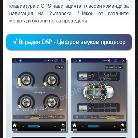
клавиатура и GPS навигацията, гласови команди за
навигация на български. *Някои от главните
менюта и бутони не са преведени.
√ Вграден DSP - Цифров звуков процесор