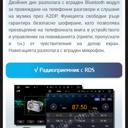
Двойния дин разполага с вграден Bluetooth модул
за провеждане на телефонни разговори и слушане
на музика през A2DP. Функцията свободни ръце
гарантира безопасно шофиране, като позволява
прехвърляне на телефонната книга в устройството
и управление на повикванията (приети, пропуснати
и т.н.) от чувствителния на допир екран.
Навигацията разполага с вграден микрофон.
√ Радиоприемник с RDS