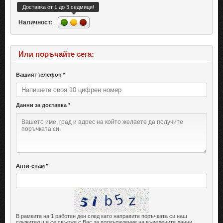
Доставка от 1 до 3 седмици!
Наличност:
Или поръчайте сега:
Вашият телефон *
Данни за доставка *
Анти-спам *
В рамките на 1 работен ден след като направите поръчката си наш
служител ще се свърже с Вас за потвърждение на въведените данни.