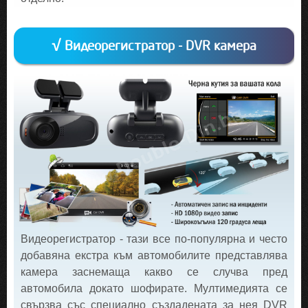
√ Видеорегистратор - DVR камера
Видеорегистратор - тази все по-популярна и често
добавяна екстра към автомобилите представлява
камера заснемаща какво се случва пред
автомобила докато шофирате. Мултимедията се
свързва със специално създадената за нея DVR