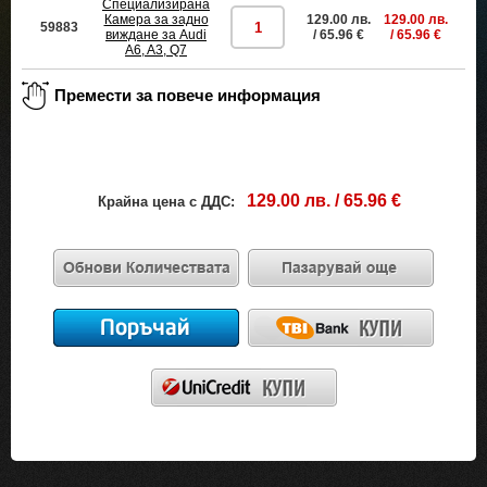
Специализирана
Камера за задно
129.00 лв.
129.00 лв.
59883
пр
виждане за Audi
/ 65.96 €
/ 65.96 €
A6, A3, Q7
129.00 лв. / 65.96 €
Крайна цена с ДДС: