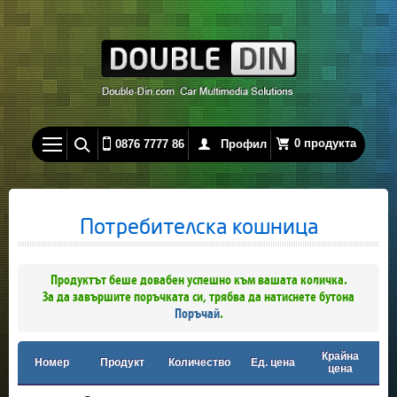
0 продукта
0876 7777 86
Профил
Потребителска кошница
Продуктът беше довабен успешно към вашата количка.
За да завършите поръчката си, трябва да натиснете бутона
Поръчай
.
Крайна
Номер
Продукт
Количество
Ед. цена
цена