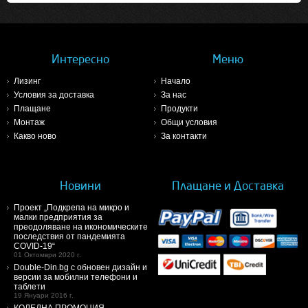
Интересно
Меню
Лизинг
Начало
Условия за доставка
За нас
Плащане
Продукти
Монтаж
Общи условия
Какво ново
За контакти
Новини
Плащане и Доставка
Проект „Подкрепа на микро и
малки предприятия за
преодоляване на икономическите
последствия от пандемията
COVID-19“
01 Октомври 2020 г.
Double-Din.bg с обновен дизайн и
версии за мобилни телефони и
таблети
19 Януари 2016 г.