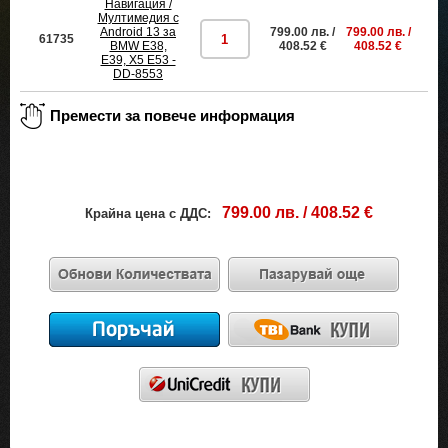
Навигация /
Мултимедия с
Android 13 за
799.00 лв. /
799.00 лв. /
61735
пр
BMW E38,
408.52 €
408.52 €
E39, X5 E53 -
DD-8553
799.00 лв. / 408.52 €
Крайна цена с ДДС: