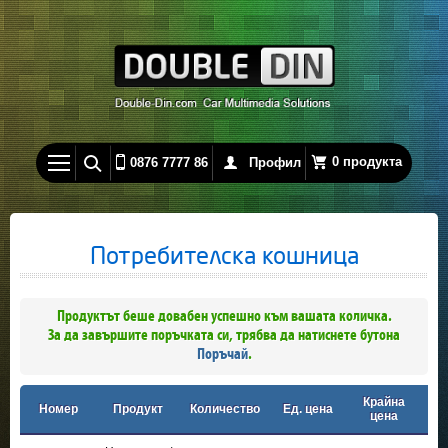
0 продукта
0876 7777 86
Профил
Потребителска кошница
Продуктът беше довабен успешно към вашата количка.
За да завършите поръчката си, трябва да натиснете бутона
Поръчай
.
Крайна
Номер
Продукт
Количество
Ед. цена
цена