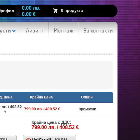
0.00 лв.
0 продукта
Профил
0.00 €
укти
Лизинг
Монтаж
За контакти
д. цена
Крайна цена
Опции
 лв. / 408.52
799.00 лв. / 408.52 €
премахни
€
Крайна цена с ДДС:
799.00 лв. / 408.52 €