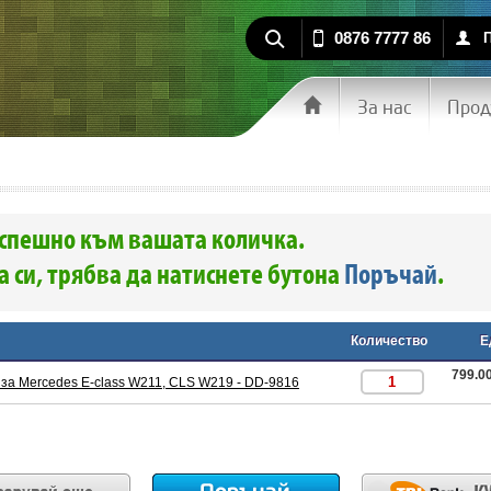
0876 7777 86
За нас
Прод
спешно към вашата количка.
 си, трябва да натиснете бутона
Поръчай
.
Количество
Е
799.00
 за Mercedes E-class W211, CLS W219 - DD-9816