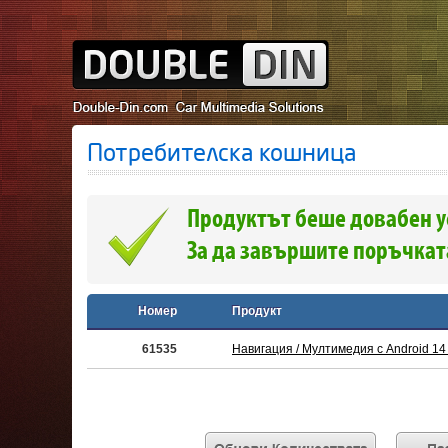
Потребителска кошница
Продуктът беше довабен у
За да завършите поръчката
Номер
Продукт
61535
Навигация / Мултимедия с Android 14