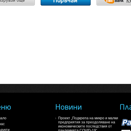
еню
Новини
Пл
чало
Проект „Подкрепа на микро и малки
предприятия за преодоляване на
нас
икономическите последствия от
дукти
пандемията COVID-19“