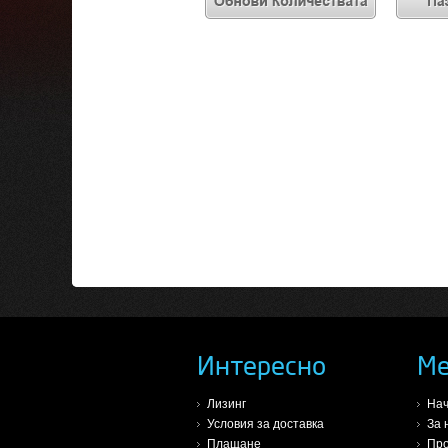
Интересно
М
Лизинг
На
Условия за доставка
За 
Плащане
Про