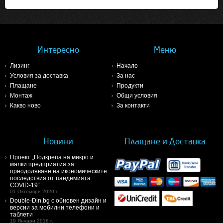
Интересно
Меню
Лизинг
Начало
Условия за доставка
За нас
Плащане
Продукти
Монтаж
Общи условия
Какво ново
За контакти
Новини
Плащане и Доставка
Проект „Подкрепа на микро и
малки предприятия за
преодоляване на икономическите
последствия от пандемията
COVID-19“
01 Октомври 2020 г.
Double-Din.bg с обновен дизайн и
версии за мобилни телефони и
таблети
19 Януари 2016 г.