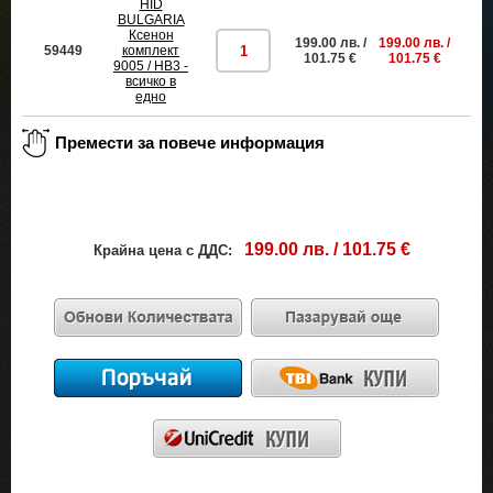
HID
BULGARIA
Ксенон
199.00 лв. /
199.00 лв. /
59449
комплект
пр
101.75 €
101.75 €
9005 / HB3 -
всичко в
едно
199.00 лв. / 101.75 €
Крайна цена с ДДС: