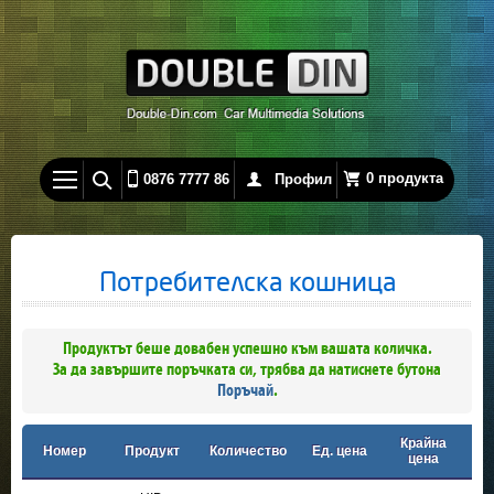
0 продукта
0876 7777 86
Профил
Потребителска кошница
Продуктът беше довабен успешно към вашата количка.
За да завършите поръчката си, трябва да натиснете бутона
Поръчай
.
Крайна
Номер
Продукт
Количество
Ед. цена
цена