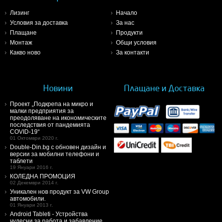
Лизинг
Начало
Условия за доставка
За нас
Плащане
Продукти
Монтаж
Общи условия
Какво ново
За контакти
Новини
Плащане и Доставка
Проект „Подкрепа на микро и
малки предприятия за
преодоляване на икономическите
последствия от пандемията
COVID-19“
01 Октомври 2020 г.
Double-Din.bg с обновен дизайн и
версии за мобилни телефони и
таблети
19 Януари 2016 г.
КОЛЕДНА ПРОМОЦИЯ
02 Декември 2014 г.
Уникален нов продукт за VW Group
автомобили.
01 Януари 2013 г.
Android Tableti - Устройства
чудесни за работа и забавление