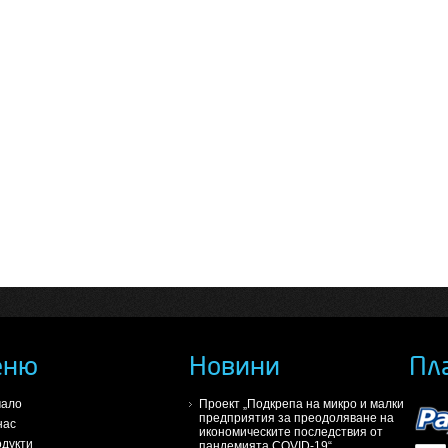
еню
Новини
Пл
чало
Проект „Подкрепа на микро и малки
предприятия за преодоляване на
нас
икономическите последствия от
дукти
пандемията COVID-19“