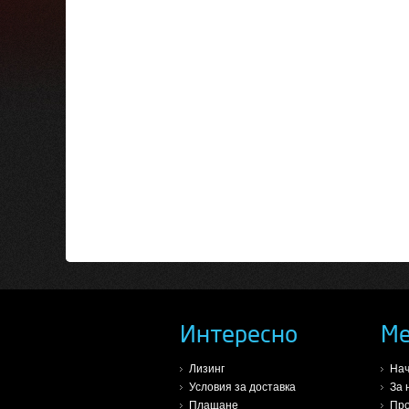
Интересно
М
Лизинг
На
Условия за доставка
За 
Плащане
Про