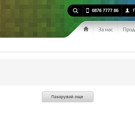
0876 7777 86
За нас
Прод