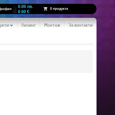
0.00 лв.
0 продукта
Профил
0.00 €
укти
Лизинг
Монтаж
За контакти