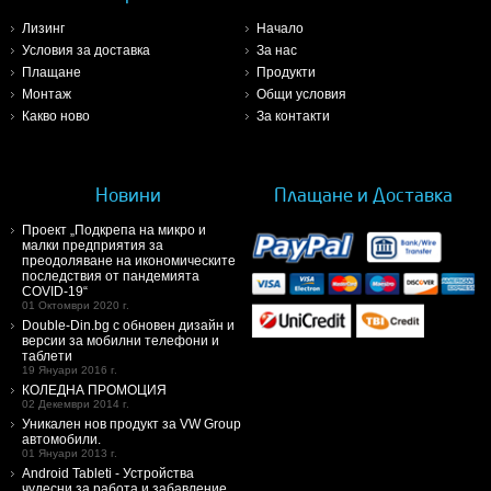
Лизинг
Начало
Условия за доставка
За нас
Плащане
Продукти
Монтаж
Общи условия
Какво ново
За контакти
Новини
Плащане и Доставка
Проект „Подкрепа на микро и
малки предприятия за
преодоляване на икономическите
последствия от пандемията
COVID-19“
01 Октомври 2020 г.
Double-Din.bg с обновен дизайн и
версии за мобилни телефони и
таблети
19 Януари 2016 г.
КОЛЕДНА ПРОМОЦИЯ
02 Декември 2014 г.
Уникален нов продукт за VW Group
автомобили.
01 Януари 2013 г.
Android Tableti - Устройства
чудесни за работа и забавление